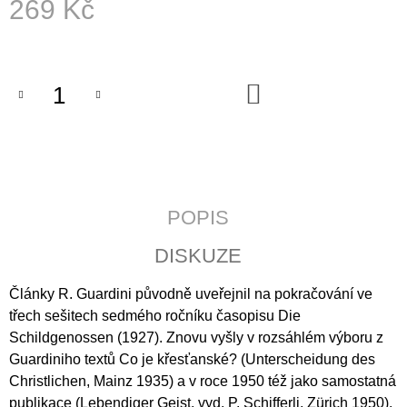
269 Kč
J
E
Měrná
M
cena:
E
DO
KOŠÍKU
KALENDÁŘ
2027
-
KŘESŤANSKÁ
MÉDIA
S
TEXTY
POPIS
P.
PETRA
BENEŠE
DISKUZE
89
Kč
Články R. Guardini původně uveřejnil na pokračování ve
třech sešitech sedmého ročníku časopisu Die
Schildgenossen (1927). Znovu vyšly v rozsáhlém výboru z
Guardiniho textů Co je křesťanské? (Unterscheidung des
Christlichen, Mainz 1935) a v roce 1950 též jako samostatná
publikace (Lebendiger Geist, vyd. P. Schifferli, Zürich 1950).