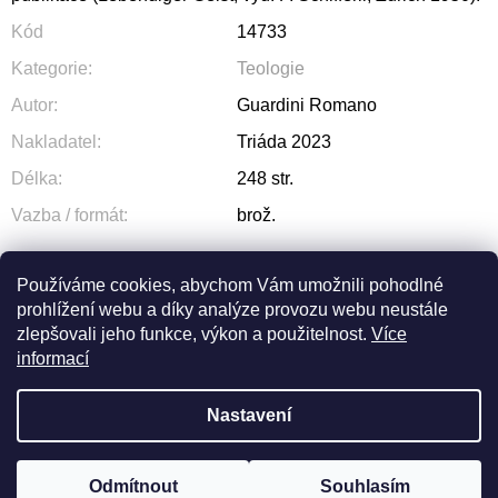
Kód
14733
Kategorie
:
Teologie
Autor
:
Guardini Romano
Nakladatel
:
Triáda 2023
Délka
:
248 str.
Vazba / formát
:
brož.
Používáme cookies, abychom Vám umožnili pohodlné
prohlížení webu a díky analýze provozu webu neustále
ZEPTAT SE
SDÍLET
zlepšovali jeho funkce, výkon a použitelnost.
Více
informací
Nastavení
Z
Odmítnout
Souhlasím
Vytvořil Shoptet
© 2026 OLIVA. Všechna práva vyhrazena.