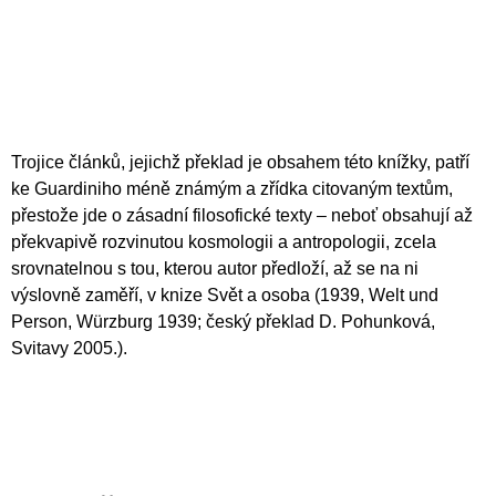
A
J
Í
T
?
Trojice článků, jejichž překlad je obsahem této knížky, patří
ke Guardiniho méně známým a zřídka citovaným textům,
přestože jde o zásadní filosofické texty – neboť obsahují až
překvapivě rozvinutou kosmologii a antropologii, zcela
HLEDAT
srovnatelnou s tou, kterou autor předloží, až se na ni
výslovně zaměří, v knize Svět a osoba (1939, Welt und
Person, Würzburg 1939; český překlad D. Pohunková,
D
Svitavy 2005.).
O
P
O
R
U
Č
U