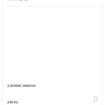
ZJEVENÍ JANOVO
DO
KO
248 Kč