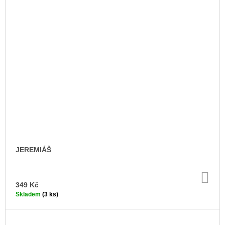
JEREMIÁŠ
DO
KO
349 Kč
Skladem
(3 ks)