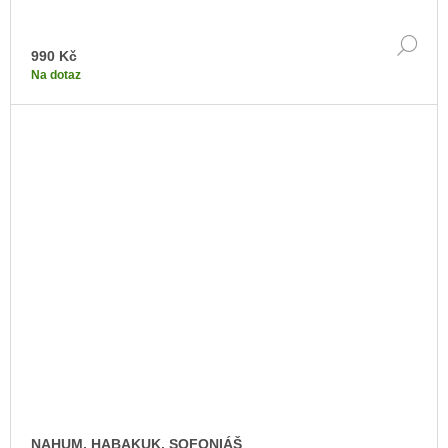
DE
990 Kč
Na dotaz
NAHUM, HABAKUK, SOFONIÁŠ