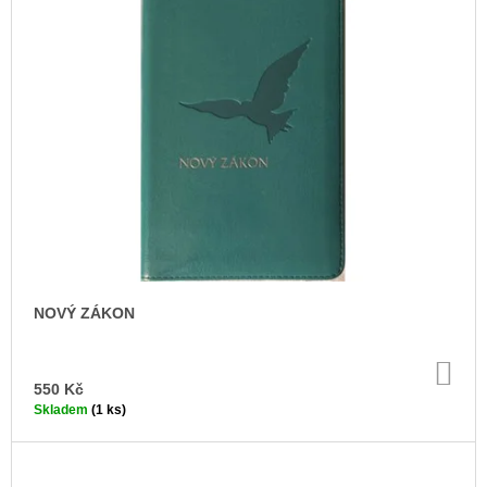
J
E
M
E
CATALINA
DE
ERAUSO:
PŘÍBĚH
O
JEPTIŠCE
BOJOVNICI
398
Kč
NOVÝ ZÁKON
DO
KO
550 Kč
Skladem
(1 ks)