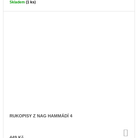
Skladem
(1 ks)
RUKOPISY Z NAG HAMMÁDÍ 4
DO
KO
449 Kč