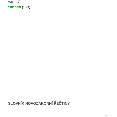
KO
248 Kč
Skladem
(1 ks)
SLOVNÍK NOVOZÁKONNÍ ŘEČTINY