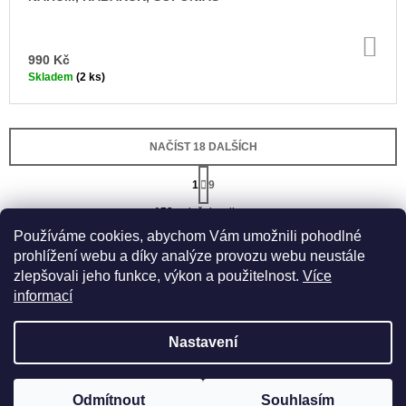
DO
KO
990 Kč
Skladem
(2 ks)
NAČÍST 18 DALŠÍCH
S
T
1
9
O
R
Á
152
položek celkem
V
N
L
Používáme cookies, abychom Vám umožnili pohodlné
K
NAHORU
Á
O
prohlížení webu a díky analýze provozu webu neustále
V
D
zlepšovali jeho funkce, výkon a použitelnost.
Více
Á
A
N
informací
C
Í
Í
P
Nastavení
R
V
K
Z
Odmítnout
Souhlasím
Vytvořil Shoptet
© 2026 OLIVA. Všechna práva vyhrazena.