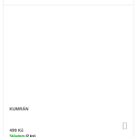
KUMRÁN
DO
KO
499 Kč
Skladem
(2 ks)