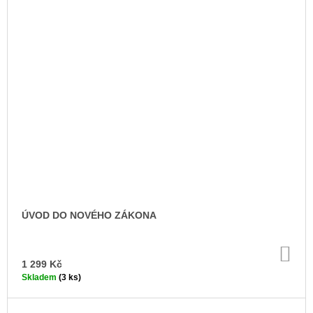
ÚVOD DO NOVÉHO ZÁKONA
DO
KO
1 299 Kč
Skladem
(3 ks)