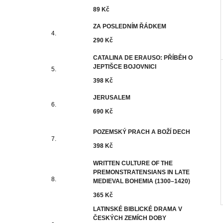
89 Kč
ZA POSLEDNÍM ŘÁDKEM
290 Kč
CATALINA DE ERAUSO: PŘÍBĚH O
JEPTIŠCE BOJOVNICI
398 Kč
JERUSALEM
690 Kč
POZEMSKÝ PRACH A BOŽÍ DECH
398 Kč
WRITTEN CULTURE OF THE
PREMONSTRATENSIANS IN LATE
MEDIEVAL BOHEMIA (1300–1420)
365 Kč
LATINSKÉ BIBLICKÉ DRAMA V
ČESKÝCH ZEMÍCH DOBY