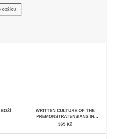
dem
(1 ks)
 KOŠÍKU
 BOŽÍ
WRITTEN CULTURE OF THE
PREMONSTRATENSIANS IN
LATE MEDIEVAL BOHEMIA
365 Kč
(1300–1420)