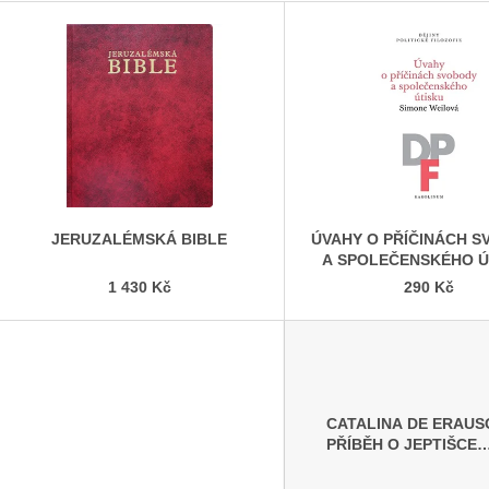
SPOLEČENSKÉHO ÚTISKU
MÉDIA S TEXTY
290 Kč
89 Kč
I
N
K
Y
JERUZALÉMSKÁ BIBLE
ÚVAHY O PŘÍČINÁCH 
A SPOLEČENSKÉHO Ú
1 430 Kč
290 Kč
CATALINA DE ERAUS
PŘÍBĚH O JEPTIŠCE
BOJOVNICI