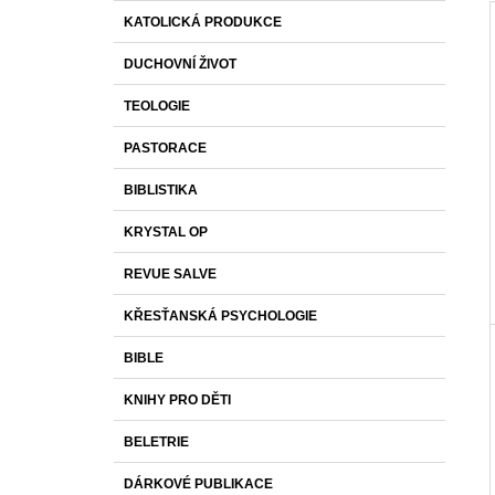
T
1 430 Kč
R
KATOLICKÁ PRODUKCE
E
A
G
DUCHOVNÍ ŽIVOT
O
N
R
N
TEOLOGIE
I
Í
E
PASTORACE
P
A
BIBLISTIKA
N
KRYSTAL OP
E
L
REVUE SALVE
KŘESŤANSKÁ PSYCHOLOGIE
BIBLE
KNIHY PRO DĚTI
BELETRIE
DÁRKOVÉ PUBLIKACE