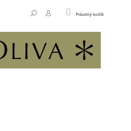
NÁKUPNÍ
HLEDAT
KOŠÍK
Prázdný košík
PŘIHLÁŠENÍ
Následující
7 - KŘESŤANSKÁ