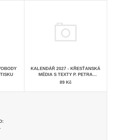
 P. PETRA BENEŠE
KALENDÁŘ 2027 - KŘESŤANSKÁ
SVOBODY
MÉDIA S TEXTY P. PETRA
TISKU
BENEŠE
89 Kč
O: