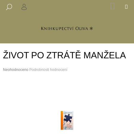
K
Přejít
NÁKUP
M
HLEDAT
na
KOŠÍK
PŘIHLÁŠENÍ
O
ZPĚT
ZPĚT
obsah
Š
Í
C
K
O
P
ŽIVOT PO ZTRÁTĚ MANŽELA
O
T
Průměrné
Neohodnoceno
Ř
Podrobnosti hodnocení
hodnocení
E
produktu
B
je
0,0
U
z
J
5
hvězdiček.
E
T
E
N