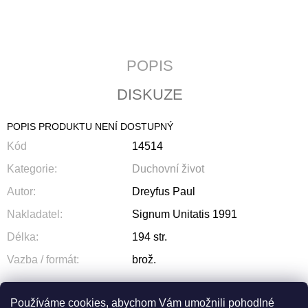
J
E
M
E
POPIS
JERUZALÉMSKÁ
DISKUZE
BIBLE
1
430
POPIS PRODUKTU NENÍ DOSTUPNÝ
Kč
Kód
14514
Kategorie
:
Duchovní život
Autor
:
Dreyfus Paul
Nakladatel
:
Signum Unitatis 1991
Délka
:
194 str.
Vazba / formát
:
brož.
Používáme cookies, abychom Vám umožnili pohodlné