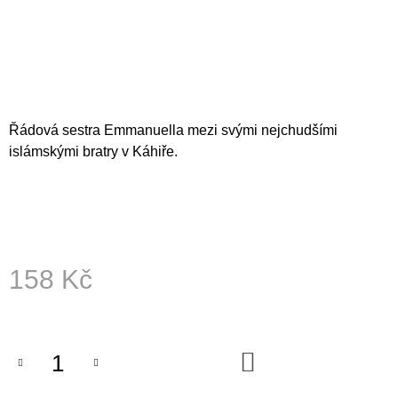
A
J
Í
T
?
Řádová sestra Emmanuella mezi svými nejchudšími
islámskými bratry v Káhiře.
HLEDAT
158 Kč
D
O
Měrná
P
cena:
O
R
DO
U
KOŠÍKU
Č
U