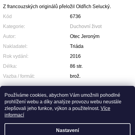
Z francouzských originálů přeložil Oldřich Selucký.
Kód
6736
Kategorie
:
Duchovní život
Autor
:
Otec Jeroným
Nakladatel
:
Triáda
Rok vydání
:
2016
Délka
:
86 str.
Vazba / formát
:
brož.
Používáme cookies, abychom Vám umožnili pohodlné
prohlížení webu a díky analýze provozu webu neustále
ZEPTAT SE
SDÍLET
zlepšovali jeho funkce, výkon a použitelnost.
Více
informací
Nastavení