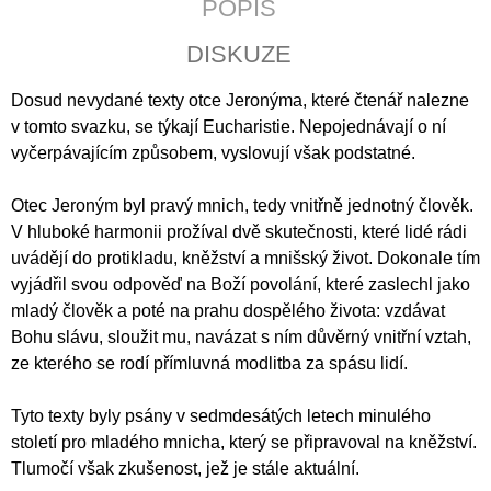
POPIS
J
E
DISKUZE
M
E
Dosud nevydané texty otce Jeronýma, které čtenář nalezne
v tomto svazku, se týkají Eucharistie. Nepojednávají o ní
KALENDÁŘ
2027
vyčerpávajícím způsobem, vyslovují však podstatné.
-
KŘESŤANSKÁ
Otec Jeroným byl pravý mnich, tedy vnitřně jednotný člověk.
MÉDIA
S
V hluboké harmonii prožíval dvě skutečnosti, které lidé rádi
TEXTY
uvádějí do protikladu, kněžství a mnišský život. Dokonale tím
P.
PETRA
vyjádřil svou odpověď na Boží povolání, které zaslechl jako
BENEŠE
mladý člověk a poté na prahu dospělého života: vzdávat
89
Bohu slávu, sloužit mu, navázat s ním důvěrný vnitřní vztah,
Kč
ze kterého se rodí přímluvná modlitba za spásu lidí.
Tyto texty byly psány v sedmdesátých letech minulého
století pro mladého mnicha, který se připravoval na kněžství.
Tlumočí však zkušenost, jež je stále aktuální.