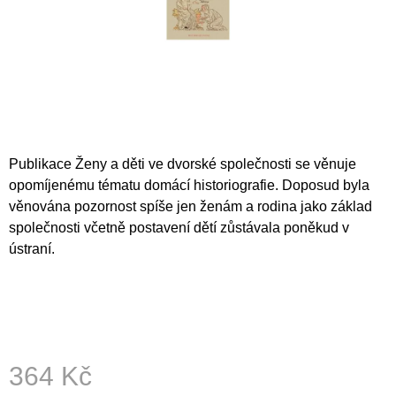
A
J
Í
T
?
Publikace Ženy a děti ve dvorské společnosti se věnuje
opomíjenému tématu domácí historiografie. Doposud byla
HLEDAT
věnována pozornost spíše jen ženám a rodina jako základ
společnosti včetně postavení dětí zůstávala poněkud v
ústraní.
D
O
P
O
R
U
364 Kč
Č
U