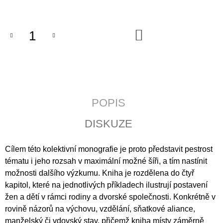
Měrná
J
cena:
E
M
DO
E
KOŠÍKU
CATALINA
DE
ERAUSO:
PŘÍBĚH
O
POPIS
JEPTIŠCE
BOJOVNICI
DISKUZE
398
Kč
Cílem této kolektivní monografie je proto představit pestrost
tématu i jeho rozsah v maximální mo
žné šíři, a tím nastínit
možnosti dalšího výzkumu. Kniha je rozdělena do čtyř
kapitol, které na jednotlivých příkladech ilustrují postavení
žen a dětí v rámci rodiny a dvorské společnosti. Konkrétně v
rovině názorů na výchovu, vzdělání, sňatkové aliance,
manželský či vdovský stav, přičemž kniha místy záměrně