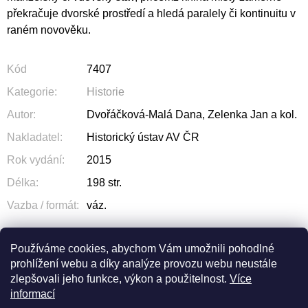
překračuje dvorské prostředí a hledá paralely či kontinuitu v
raném novověku.
Kód
7407
Kategorie
:
Historie
Autor
:
Dvořáčková-Malá Dana, Zelenka Jan a kol.
Nakladatel
:
Historický ústav AV ČR
Rok vydání
:
2015
Délka
:
198 str.
Vazba / formát
:
váz.
Používáme cookies, abychom Vám umožnili pohodlné
prohlížení webu a díky analýze provozu webu neustále
ZEPTAT SE
SDÍLET
zlepšovali jeho funkce, výkon a použitelnost.
Více
informací