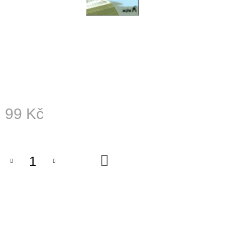
A
J
Í
T
?
99 Kč
HLEDAT
Měrná
cena:
D
DO
KOŠÍKU
O
P
O
R
U
Č
U