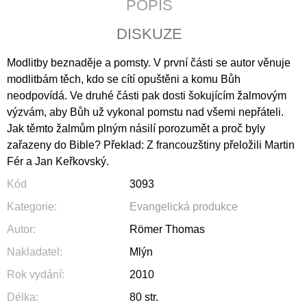
POPIS
J
E
DISKUZE
M
E
Modlitby beznaděje a pomsty. V první části se autor věnuje
modlitbám těch, kdo se cítí opuštěni a komu Bůh
LATINSKÉ
BIBLICKÉ
neodpovídá. Ve druhé části pak dosti šokujícím žalmovým
DRAMA
výzvám, aby Bůh už vykonal pomstu nad všemi nepřáteli.
V
Jak těmto žalmům plným násilí porozumět a proč byly
ČESKÝCH
ZEMÍCH
zařazeny do Bible? Překlad: Z francouzštiny přeložili Martin
DOBY
Fér a Jan Keřkovský.
PŘEDBĚLOHORSKÉ
795
Kód
3093
Kč
Kategorie
:
Evangelická produkce
Autor
:
Römer Thomas
Nakladatel
:
Mlýn
Rok vydání
:
2010
Délka
:
80 str.