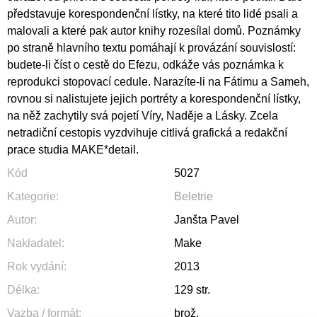
představuje korespondenční lístky, na které tito lidé psali a
malovali a které pak autor knihy rozesílal domů. Poznámky
po straně hlavního textu pomáhají k provázání souvislostí:
budete-li číst o cestě do Efezu, odkáže vás poznámka k
reprodukci stopovací cedule. Narazíte-li na Fátimu a Sameh,
rovnou si nalistujete jejich portréty a korespondenční lístky,
na něž zachytily svá pojetí Víry, Naděje a Lásky. Zcela
netradiční cestopis vyzdvihuje citlivá grafická a redakční
prace studia MAKE*detail.
Kód
5027
Kategorie
:
Beletrie
Autor
:
Janšta Pavel
Nakladatel
:
Make
Rok vydání
:
2013
Délka
:
129 str.
Vazba / formát
:
brož.