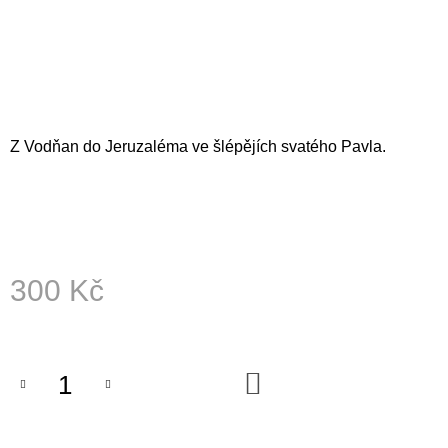
A
J
Í
T
?
Z Vodňan do Jeruzaléma ve šlépějích svatého Pavla.
HLEDAT
300 Kč
D
Měrná
O
cena:
P
O
DO
R
KOŠÍKU
U
Č
U