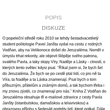
J
E
M
POPIS
E
DISKUZE
JERUZALÉMSKÁ
BIBLE
O popeleční středě roku 2010 se tehdy šestadvacetiletý
1
student politologie Pavel Janšta vydal na cestu z rodných
430
Kč
Vodňan, aby na Velikonoce došel do Jeruzaléma. Neměl v
úmyslu trhat rekordy, ale objevit šlépěje svého patrona,
svatého Pavla, a taky stopy Víry, Naděje a Lásky - ctností, o
kterých tento světec kdysi psal. "Říkal jsem si, že bych šel
do Jeruzaléma. Že bych se po cestě ptal lidí, co pro ně ta
Víra, ta Naděje a ta Láska znamenají. Psal bych o tom
příbuzným, přátelům a známým domů, a tak bychom třeba i
my znovu zjistili, co znamenají pro nás." Kniha Z Vodňan do
Jeruzaléma obsahuje tři e-mailové zdravice z cesty Pavla
Janšty (istanbulskou, damašskou a telavivskou) a
obrazovou přílohu s šedesáti portréty lidí, které potkal. Dále