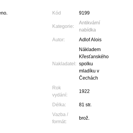
eno.
Kód
9199
Antikvární
Kategorie
:
nabídka
Autor
:
Adlof Alois
Nákladem
Křesťanského
Nakladatel
:
spolku
mladíku v
Čechách
Rok
1922
vydání
:
Délka
:
81 str.
Vazba /
brož.
formát
: