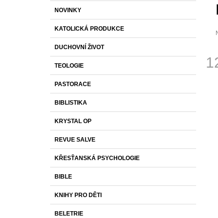
S
K
Přeskočit
1 430 Kč
NOVINKY
T
A
kategorie
T
R
KATOLICKÁ PRODUKCE
E
A
G
DUCHOVNÍ ŽIVOT
O
N
p
1
R
j
N
TEOLOGIE
I
0
Í
Měr
z
E
PASTORACE
cena
P
h
A
BIBLISTIKA
N
KRYSTAL OP
E
L
REVUE SALVE
KŘESŤANSKÁ PSYCHOLOGIE
BIBLE
KNIHY PRO DĚTI
BELETRIE