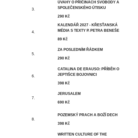
ÚVAHY O PŘÍČINÁCH SVOBODY A
SPOLEČENSKÉHO ÚTISKU
290 Kč
KALENDÁŘ 2027 - KŘESŤANSKÁ
MÉDIA S TEXTY P. PETRA BENEŠE
89 Kč
ZA POSLEDNÍM ŘÁDKEM
290 Kč
CATALINA DE ERAUSO: PŘÍBĚH O
JEPTIŠCE BOJOVNICI
398 Kč
JERUSALEM
690 Kč
POZEMSKÝ PRACH A BOŽÍ DECH
398 Kč
WRITTEN CULTURE OF THE