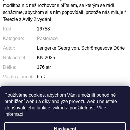
modlitba nic než rozhovor s přítelem, se kterým se rádi
scházíme, abychom si s ním popovídali, protože nás miluje.“
Terezie z Avily 2.vydání
Kód
16758
Kategorie
:
Pastorace
Autor
:
Lengerke Georg von, Schrömgesová Dörte
Nakladatel
:
KN 2025
Délka
:
176 str.
Vazba / formát
:
brož.
Používáme cookies, abychom Vám umožnili pohodlné
prohlížení webu a díky analýze provozu webu neustále
ZEPTAT SE
SDÍLET
zlepšovali jeho funkce, výkon a použitelnost.
Více
informací
Nastavení