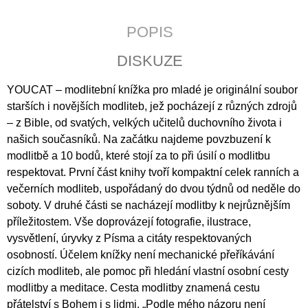
J
E
POPIS
M
E
DISKUZE
KALENDÁŘ
YOUCAT – modlitební knížka pro mladé je originální soubor
2027
-
starších i novějších modliteb, jež pocházejí z různých zdrojů
KŘESŤANSKÁ
– z Bible, od svatých, velkých učitelů duchovního života i
MÉDIA
našich současníků. Na začátku najdeme povzbuzení k
S
TEXTY
modlitbě a 10 bodů, které stojí za to při úsilí o modlitbu
P.
respektovat. První část knihy tvoří kompaktní celek ranních a
PETRA
BENEŠE
večerních modliteb, uspořádaný do dvou týdnů od neděle do
soboty. V druhé části se nacházejí modlitby k nejrůznějším
89
Kč
příležitostem. Vše doprovázejí fotografie, ilustrace,
vysvětlení, úryvky z Písma a citáty respektovaných
osobností. Účelem knížky není mechanické přeříkávání
cizích modliteb, ale pomoc při hledání vlastní osobní cesty
modlitby a meditace. Cesta modlitby znamená cestu
přátelství s Bohem i s lidmi. „Podle mého názoru není