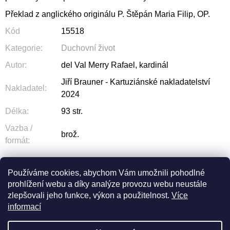
Překlad z anglického originálu P. Štěpán Maria Filip, OP.
Kód
15518
Kategorie
:
Duchovní život
Autor
:
del Val Merry Rafael, kardinál
Jiří Brauner - Kartuziánské nakladatelství
Nakladatel
:
2024
Délka
:
93 str.
Vazba /
brož.
formát
:
Používáme cookies, abychom Vám umožnili pohodlné
prohlížení webu a díky analýze provozu webu neustále
ZEPTAT SE
SDÍLET
zlepšovali jeho funkce, výkon a použitelnost.
Více
informací