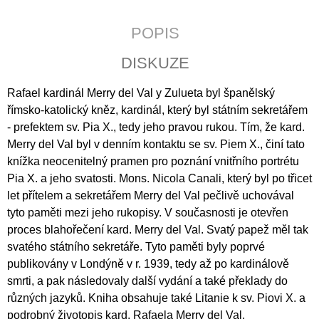
J
E
POPIS
M
E
DISKUZE
POZEMSKÝ
Rafael kardinál Merry del Val y Zulueta byl španělský
PRACH
A
římsko-katolický kněz, kardinál, který byl státním sekretářem
BOŽÍ
- prefektem sv. Pia X., tedy jeho pravou rukou. Tím, že kard.
DECH
Merry del Val byl v denním kontaktu se sv. Piem X., činí tato
398
knížka neocenitelný pramen pro poznání vnitřního portrétu
Kč
Pia X. a jeho svatosti. Mons. Nicola Canali, který byl po třicet
let přítelem a sekretářem Merry del Val pečlivě uchovával
tyto paměti mezi jeho rukopisy. V současnosti je otevřen
proces blahořečení kard. Merry del Val. Svatý papež měl tak
svatého státního sekretáře. Tyto paměti byly poprvé
publikovány v Londýně v r. 1939, tedy až po kardinálově
smrti, a pak následovaly další vydání a také překlady do
různých jazyků. Kniha obsahuje také Litanie k sv. Piovi X. a
podrobný životopis kard. Rafaela Merry del Val.