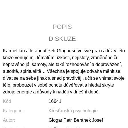
J
E
M
E
POPIS
JERUSALEM
DISKUZE
690
Kč
Karmelitán a terapeut Petr Glogar se ve své praxi a též v této
knize věnuje mj. tématům úzkosti, nejistoty, zraněného či
nepravého já, samoty, ale také rozhodování a doprovázení,
autoritě, spiritualitě… Všechna je spojuje odvaha měnit se,
dívat se na sebe jinak a snad pravdivěji, učit se vnímat svoje
tělo, probouzet v sobě ochotu důvěřovat a hledat skryte
zdroje energie a důvody k naději v dnešní době.
Kód
16641
Kategorie
:
Křesťanská psychologie
Autor
:
Glogar Petr, Beránek Josef