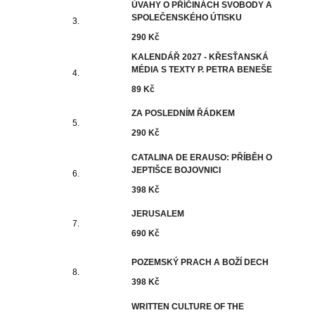
ÚVAHY O PŘÍČINÁCH SVOBODY A
SPOLEČENSKÉHO ÚTISKU
290 Kč
KALENDÁŘ 2027 - KŘESŤANSKÁ
MÉDIA S TEXTY P. PETRA BENEŠE
89 Kč
ZA POSLEDNÍM ŘÁDKEM
290 Kč
CATALINA DE ERAUSO: PŘÍBĚH O
JEPTIŠCE BOJOVNICI
398 Kč
JERUSALEM
690 Kč
POZEMSKÝ PRACH A BOŽÍ DECH
398 Kč
WRITTEN CULTURE OF THE