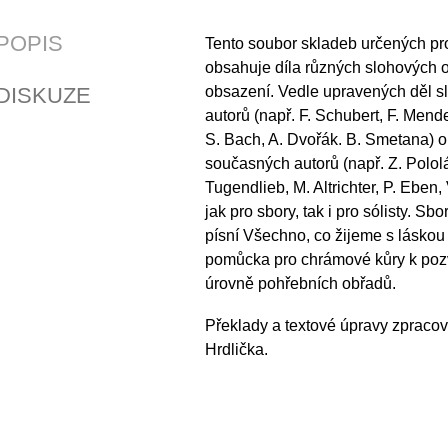
POPIS
Tento soubor skladeb určených pro 
obsahuje díla různých slohových 
DISKUZE
obsazení. Vedle upravených děl s
autorů (např. F. Schubert, F. Mend
S. Bach, A. Dvořák. B. Smetana) o
současných autorů (např. Z. Pololá
Tugendlieb, M. Altrichter, P. Eben,
jak pro sbory, tak i pro sólisty. Sb
písní Všechno, co žijeme s láskou 
pomůcka pro chrámové kůry k pozv
úrovně pohřebních obřadů.
Překlady a textové úpravy zpracov
Hrdlička.