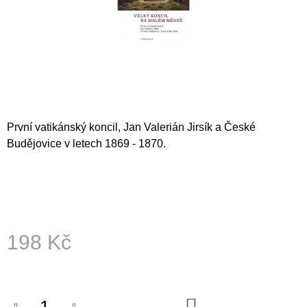
A
J
Í
T
?
První vatikánský koncil, Jan Valerián Jirsík a České
Budějovice v letech 1869 - 1870.
HLEDAT
D
O
198 Kč
P
O
Měrná
R
cena:
U
Č
DO
U