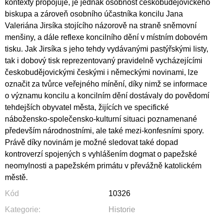
kontexty propojuje, je jednak osobnost českobudějovického
biskupa a zároveň osobního účastníka koncilu Jana
Valeriána Jirsíka stojícího názorově na straně sněmovní
menšiny, a dále reflexe koncilního dění v místním dobovém
tisku. Jak Jirsíka s jeho tehdy vydávanými pastýřskými listy,
tak i dobový tisk reprezentovaný pravidelně vycházejícími
českobudějovickými českými i německými novinami, lze
označit za tvůrce veřejného mínění, díky nimž se informace
o významu koncilu a koncilním dění dostávaly do povědomí
tehdejších obyvatel města, žijících ve specifické
nábožensko-společensko-kulturní situaci poznamenané
především národnostními, ale také mezi-konfesními spory.
Právě díky novinám je možné sledovat také dopad
kontroverzí spojených s vyhlášením dogmat o papežské
neomylnosti a papežském primátu v převážně katolickém
městě.
Kód
10326
Kategorie
:
Historie