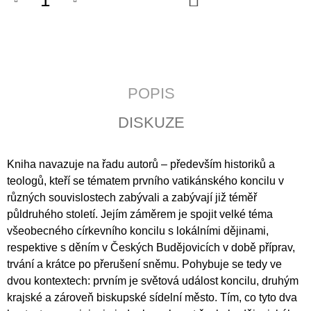
KOŠÍKU
J
E
M
E
ZA
POPIS
POSLEDNÍM
ŘÁDKEM
DISKUZE
290
Kč
Kniha navazuje na řadu autorů – především historiků a
teologů, kteří se tématem prvního vatikánského koncilu v
různých souvislostech zabývali a zabývají již téměř
půldruhého století. Jejím záměrem je spojit velké téma
všeobecného církevního koncilu s lokálními dějinami,
respektive s děním v Českých Budějovicích v době příprav,
trvání a krátce po přerušení sněmu. Pohybuje se tedy ve
dvou kontextech: prvním je světová událost koncilu, druhým
krajské a zároveň biskupské sídelní město. Tím, co tyto dva