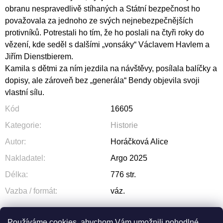
obranu nespravedlivě stíhaných a Státní bezpečnost ho
považovala za jednoho ze svých nejnebezpečnějších
protivníků. Potrestali ho tím, že ho poslali na čtyři roky do
vězení, kde seděl s dalšími „vonsáky“ Václavem Havlem a
Jiřím Dienstbierem.
Kamila s dětmi za ním jezdila na návštěvy, posílala balíčky a
dopisy, ale zároveň bez „generála“ Bendy objevila svoji
vlastní sílu.
Kód
16605
Kategorie
:
Historie
Autor
:
Horáčková Alice
Nakladatel
:
Argo 2025
Délka
:
776 str.
Vazba / formát
:
váz.
Používáme cookies, abychom Vám umožnili pohodlné