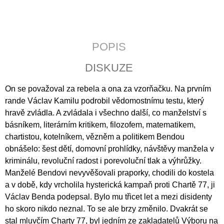
J
E
M
E
POPIS
CATALINA
DISKUZE
DE
ERAUSO:
PŘÍBĚH
On se považoval za rebela a ona za vzorňačku. Na prvním
O
rande Václav Kamilu podrobil vědomostnímu testu, který
JEPTIŠCE
BOJOVNICI
hravě zvládla. A zvládala i všechno další, co manželství s
398
básníkem, literárním kritikem, filozofem, matematikem,
Kč
chartistou, kotelníkem, vězněm a politikem Bendou
obnášelo: šest dětí, domovní prohlídky, návštěvy manžela v
kriminálu, revoluční radost i porevoluční tlak a výhrůžky.
Manželé Bendovi nevyvěšovali praporky, chodili do kostela
a v době, kdy vrcholila hysterická kampaň proti Chartě 77, ji
Václav Benda podepsal. Bylo mu třicet let a mezi disidenty
ho skoro nikdo neznal. To se ale brzy změnilo. Dvakrát se
stal mluvčím Charty 77, byl jedním ze zakladatelů Výboru na