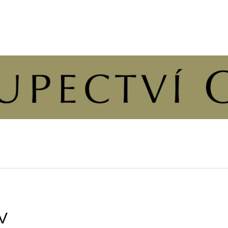
CO POTŘEBUJETE NAJÍT?
HLEDAT
DOPORUČUJEME
V
ČLOVĚK A DUŠE
ÚVAHY O PŘÍČ