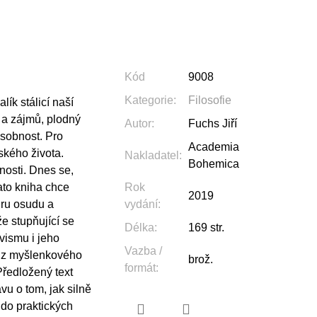
Kód
9008
Kategorie
:
Filosofie
ík stálicí naší
 a zájmů, plodný
Autor
:
Fuchs Jiří
sobnost. Pro
Academia
ského života.
Nakladatel
:
Bohemica
nosti. Dnes se,
ato kniha chce
Rok
2019
hru osudu a
vydání
:
že stupňující se
Délka
:
169 str.
ivismu i jeho
Vazba /
jí z myšlenkového
brož.
formát
:
Předložený text
vu o tom, jak silně
 do praktických