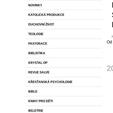
S
K
Přeskočit
1 430 Kč
NOVINKY
T
A
kategorie
T
R
KATOLICKÁ PRODUKCE
E
A
G
DUCHOVNÍ ŽIVOT
O
N
R
N
TEOLOGIE
I
Í
E
Od 
PASTORACE
P
p
j
A
BIBLISTIKA
0
N
z
KRYSTAL OP
E
2
h
L
REVUE SALVE
Měr
cena
KŘESŤANSKÁ PSYCHOLOGIE
BIBLE
KNIHY PRO DĚTI
BELETRIE