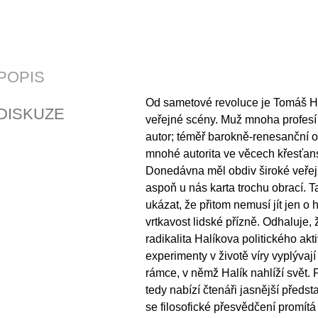
POPIS
Od sametové revoluce je Tomáš Hal
DISKUZE
veřejné scény. Muž mnoha profesí
autor; téměř barokně-renesanční o
mnohé autorita ve věcech křesťan
Donedávna měl obdiv široké veřej
aspoň u nás karta trochu obrací. T
ukázat, že přitom nemusí jít jen o 
vrtkavost lidské přízně. Odhaluje, 
radikalita Halíkova politického akt
experimenty v životě víry vyplýva
rámce, v němž Halík nahlíží svět. 
tedy nabízí čtenáři jasnější předsta
se filosofické přesvědčení promítá