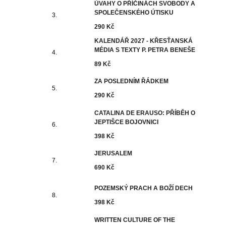
ÚVAHY O PŘÍČINÁCH SVOBODY A
SPOLEČENSKÉHO ÚTISKU
290 Kč
KALENDÁŘ 2027 - KŘESŤANSKÁ
MÉDIA S TEXTY P. PETRA BENEŠE
89 Kč
ZA POSLEDNÍM ŘÁDKEM
290 Kč
CATALINA DE ERAUSO: PŘÍBĚH O
JEPTIŠCE BOJOVNICI
398 Kč
JERUSALEM
690 Kč
POZEMSKÝ PRACH A BOŽÍ DECH
398 Kč
WRITTEN CULTURE OF THE