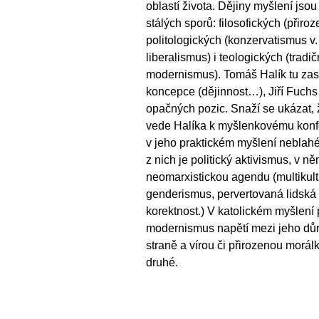
oblastí života. Dějiny myšlení jso
stálých sporů: filosofických (přiroz
politologických (konzervatismus v.
liberalismus) i teologických (tradičn
modernismus). Tomáš Halík tu zast
koncepce (dějinnost…), Jiří Fuchs 
opačných pozic. Snaží se ukázat, ž
vede Halíka k myšlenkovému konf
v jeho praktickém myšlení neblah
z nich je politický aktivismus, v 
neomarxistickou agendu (multikult
genderismus, pervertovaná lidská p
korektnost.) V katolickém myšlení 
modernismus napětí mezi jeho dů
straně a vírou či přirozenou morál
druhé.