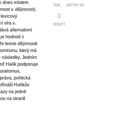
u i dnes místem
TISK
ZEPTAT SE
enost v. dějinnost),
 levicový
í víra v.
SDÍLET
ává alternativní
je hodnotí z
e teorie dějinnosti
ormismu, který má
é následky. Jedním
němž Halík podporuje
uralismus,
ráva, politická
přináší Halíkův
razy na jedné
kou na straně