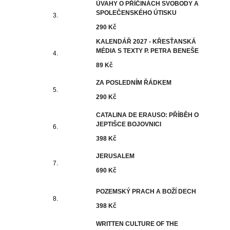
ÚVAHY O PŘÍČINÁCH SVOBODY A
SPOLEČENSKÉHO ÚTISKU
290 Kč
KALENDÁŘ 2027 - KŘESŤANSKÁ
MÉDIA S TEXTY P. PETRA BENEŠE
89 Kč
ZA POSLEDNÍM ŘÁDKEM
290 Kč
CATALINA DE ERAUSO: PŘÍBĚH O
JEPTIŠCE BOJOVNICI
398 Kč
JERUSALEM
690 Kč
POZEMSKÝ PRACH A BOŽÍ DECH
398 Kč
WRITTEN CULTURE OF THE