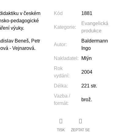
 didaktiku v českém
Kód
1881
ensko-pedagogické
Evangelická
Kategorie
:
ření výuky.
produkce
adislav Beneš, Petr
Baldermann
Autor
:
dová - Vejnarová.
Ingo
Nakladatel
:
Mlýn
Rok
2004
vydání
:
Délka
:
221 str.
Vazba /
brož.
formát
:
TISK
ZEPTAT SE