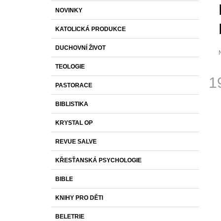
S
K
Přeskočit
1 430 Kč
NOVINKY
T
A
kategorie
T
R
KATOLICKÁ PRODUKCE
E
A
G
DUCHOVNÍ ŽIVOT
O
N
R
N
TEOLOGIE
I
p
Í
E
1
j
PASTORACE
0
P
Měr
z
A
BIBLISTIKA
cena
N
h
KRYSTAL OP
E
L
REVUE SALVE
KŘESŤANSKÁ PSYCHOLOGIE
BIBLE
KNIHY PRO DĚTI
BELETRIE