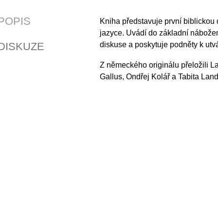
POPIS
Kniha představuje první biblickou
jazyce. Uvádí do základní nábož
DISKUZE
diskuse a poskytuje podněty k utvá
Z německého originálu přeložili L
Gallus, Ondřej Kolář a Tabita Lan