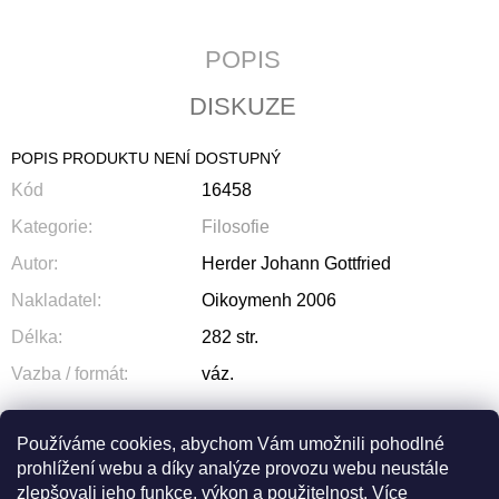
POPIS
DISKUZE
POPIS PRODUKTU NENÍ DOSTUPNÝ
Kód
16458
Kategorie
:
Filosofie
Autor
:
Herder Johann Gottfried
Nakladatel
:
Oikoymenh 2006
Délka
:
282 str.
Vazba / formát
:
váz.
Používáme cookies, abychom Vám umožnili pohodlné
prohlížení webu a díky analýze provozu webu neustále
ZEPTAT SE
SDÍLET
zlepšovali jeho funkce, výkon a použitelnost.
Více