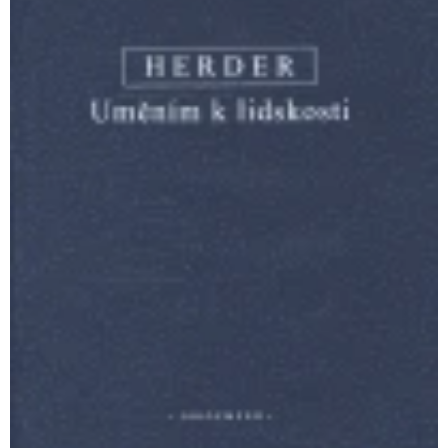
A
J
Í
T
?
HLEDAT
D
O
P
O
R
U
Č
U