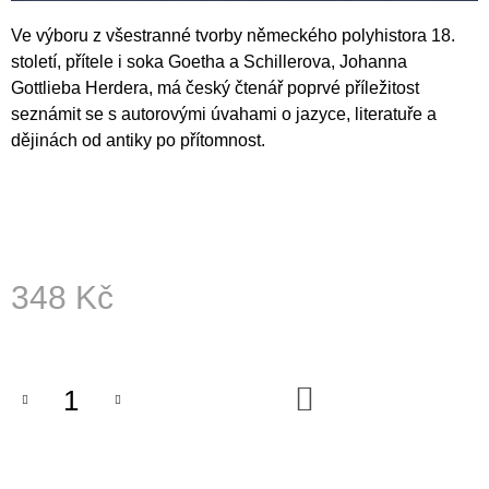
J
Ve výboru z všestranné tvorby německého polyhistora 18.
E
M
století, přítele i soka Goetha a Schillerova, Johanna
E
Gottlieba Herdera, má český čtenář poprvé příležitost
seznámit se s autorovými úvahami o jazyce, literatuře a
POZEMSKÝ
dějinách od antiky po přítomnost.
PRACH
A
BOŽÍ
DECH
398
Kč
348 Kč
Měrná
cena:
DO
KOŠÍKU