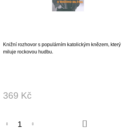
A
J
Í
T
?
Knižní rozhovor s populárním katolickým knězem, který
miluje rockovou hudbu.
HLEDAT
369 Kč
D
O
Měrná
P
cena:
O
R
DO
U
KOŠÍKU
Č
U