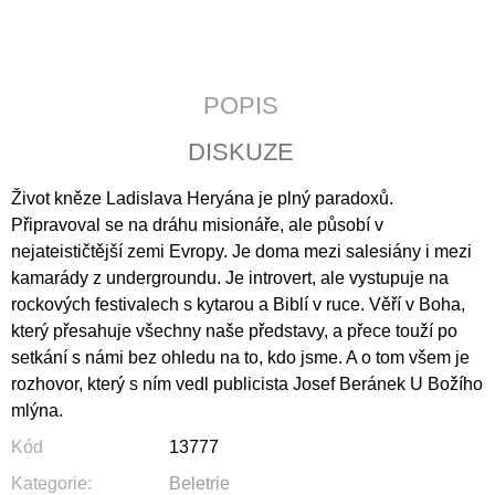
J
E
M
E
POPIS
CATALINA
DISKUZE
DE
ERAUSO:
PŘÍBĚH
Život kněze Ladislava Heryána je plný paradoxů.
O
Připravoval se na dráhu misionáře, ale působí v
JEPTIŠCE
BOJOVNICI
nejateističtější zemi Evropy. Je doma mezi salesiány i mezi
398
kamarády z undergroundu. Je introvert, ale vystupuje na
Kč
rockových festivalech s kytarou a Biblí v ruce.
Věří v Boha,
který přesahuje všechny naše představy, a přece touží po
setkání s námi bez ohledu na to, kdo jsme. A o tom všem je
rozhovor, který s ním vedl publicista Josef Beránek U Božího
mlýna.
Kód
13777
Kategorie
:
Beletrie