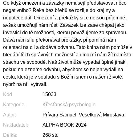
Co když omezení a závazky nemusejí představovat něco
negativního? Řeka bez břehů se rozlije do krajiny a
nepoteče dál. Omezení a překážky sice nejsou příjemné,
avšak umožňují nám růst. Závazek lze zase chápat jako
investici do té možnosti, kterou považujeme za správnou.
Dává nám sílu překonávat překážky, připomíná nám
orientaci na cíl a dodává odvahu. Tato kniha nám pomůže v
hledání těch správných možností a umožní nám žít namísto
strachu ve svobodě. Náš život může vypadat úplně jinak,
pokud nalezneme odvahu, abychom se nejen vydali na
cestu, která je v souladu s Božím snem o našem životě,
nýbrž na ní i vytrvali.
Kód
15033
Kategorie
:
Křesťanská psychologie
Autor
:
Prívara Samuel, Veselková Miroslava
Nakladatel
:
ALPHA BOOK 2024
Délka
:
268 str.