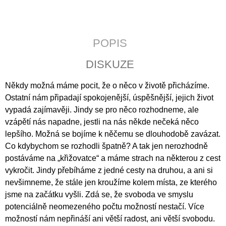
J
E
M
E
POPIS
JERUSALEM
DISKUZE
690
Kč
Někdy možná máme pocit, že o něco v životě přicházíme.
Ostatní nám připadají spokojenější, úspěšnější, jejich život
vypadá zajímavěji. Jindy se pro něco rozhodneme, ale
vzápětí nás napadne, jestli na nás někde nečeká něco
lepšího. Možná se bojíme k něčemu se dlouhodobě zavázat.
Co kdybychom se rozhodli špatně? A tak jen nerozhodně
postáváme na „křižovatce“ a máme strach na některou z cest
vykročit. Jindy přebíháme z jedné cesty na druhou, a ani si
nevšimneme, že stále jen kroužíme kolem místa, ze kterého
jsme na začátku vyšli. Zdá se, že svoboda ve smyslu
potenciálně neomezeného počtu možností nestačí. Více
možností nám nepřináší ani větší radost, ani větší svobodu.