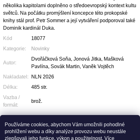
několika kapitolami doplněno o středoevropský kontext kultu
světců. Na počátku promýšlení koncepce této prokopské
knihy stál prof. Petr Sommer a její vytváření podporoval také
Dominik kardinál Duka.
Kód
18077
Kategorie
:
Novinky
Dvořáčková Soňa, Jonová Jitka, Mašková
Autor
:
Pavlína, Sovák Martin, Vaněk Vojtěch
Nakladatel
:
NLN 2026
Délka
:
485 str.
Vazba /
brož.
formát
:
Používáme cookies, abychom Vám umožnili pohodlné
prohlížení webu a díky analýze provozu webu neustále
ZEPTAT SE
SDÍLET
zlepšovali jeho funkce, výkon a použitelnost.
Více