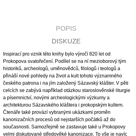
J
E
M
E
POPIS
ZA
DISKUZE
POSLEDNÍM
ŘÁDKEM
Inspirací pro vznik této knihy bylo výročí 820 let od
290
Kč
Prokopova svatořečení. Podílel se na ní mezioborový tým
historiků, archeologů, uměnovědců, filologů i teologů a
přináší nové pohledy na život a kult tohoto významného
českého patrona i na jím založený Sázavský klášter. V pěti
celcích se zabývá například otázkou staroslověnské liturgie
a písemnictví, novými archeologickými výzkumy a
architekturou Sázavského kláštera i prokopským kultem.
Čtenáře také provází vybranými ukázkami proměn
kanonizačních procesů od nejstarších počátků až do
současnosti. Samozřejmě se zastavuje také u Prokopovy
velmi diskutované středověké kanonizace. To vše je navíc