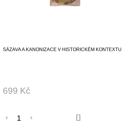
A
J
Í
T
?
SÁZAVA A KANONIZACE V HISTORICKÉM KONTEXTU
HLEDAT
699 Kč
D
O
Měrná
P
cena:
O
R
DO
U
KOŠÍKU
Č
U