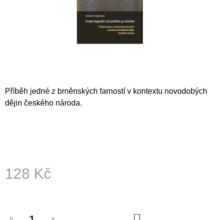
A
J
Í
T
?
Příběh jedné z brněnských farností v kontextu novodobých
dějin českého národa.
HLEDAT
D
O
128 Kč
P
O
Měrná
R
cena:
U
Č
DO
U