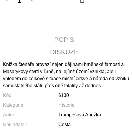
KOŠÍKU
J
E
M
E
PATRISTICKÁ
POPIS
THEOLOGIE
250
DISKUZE
Kč
Knížka čtenáře provází nejen dějinami brněnské farnosti a
Masarykovy čtvrti v Brně, na jejímž území vznikla, ale i
vhledem do celkové situace místní církve a národa od vzniku
samostatného státu přes obě totality až dodnes.
Kód
6130
Kategorie
:
Historie
Autor
:
Trumpešová Anežka
Nakladatel
:
Cesta