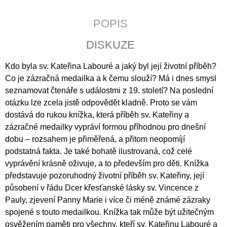
J
E
POPIS
M
E
DISKUZE
CATALINA
Kdo byla sv. Kateřina Labouré a jaký byl její životní příběh?
DE
ERAUSO:
Co je zázračná medailka a k čemu slouží? Má i dnes smysl
PŘÍBĚH
seznamovat čtenáře s událostmi z 19. století? Na poslední
O
otázku lze zcela jistě odpovědět kladně. Proto se vám
JEPTIŠCE
BOJOVNICI
dostává do rukou knížka, která příběh sv. Kateřiny a
398
zázračné medailky vypráví formou příhodnou pro dnešní
Kč
dobu – rozsahem je přiměřená, a přitom neopomíjí
podstatná fakta. Je také bohatě ilustrovaná, což celé
vyprávění krásně oživuje, a to především pro děti. Knížka
představuje pozoruhodný životní příběh sv. Kateřiny, její
působení v řádu Dcer křesťanské lásky sv. Vincence z
Pauly, zjevení Panny Marie i více či méně známé zázraky
spojené s touto medailkou. Knížka tak může být užitečným
osvěžením paměti pro všechny, kteří sv. Kateřinu Labouré a