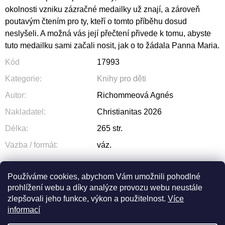
okolnosti vzniku zázračné medailky už znají, a zároveň
poutavým čtením pro ty, kteří o tomto příběhu dosud
neslyšeli. A možná vás její přečtení přivede k tomu, abyste
tuto medailku sami začali nosit, jak o to žádala Panna Maria.
Kód
17993
Kategorie
:
Knihy pro děti
Autor
:
Richommeová Agnés
Nakladatel
:
Christianitas 2026
Délka
:
265 str.
Vazba / formát
:
váz.
Používáme cookies, abychom Vám umožnili pohodlné
prohlížení webu a díky analýze provozu webu neustále
ZEPTAT SE
SDÍLET
zlepšovali jeho funkce, výkon a použitelnost.
Více
informací