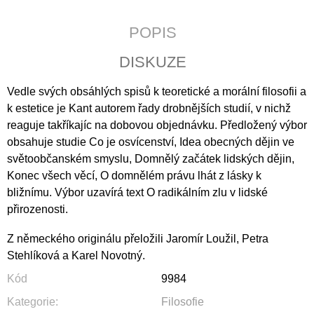
J
E
POPIS
M
E
DISKUZE
KALENDÁŘ
Vedle svých obsáhlých spisů k teoretické a morální filosofii a
2027
-
k estetice je Kant autorem řady drobnějších studií, v nichž
KŘESŤANSKÁ
reaguje takříkajíc na dobovou objednávku. Předložený výbor
MÉDIA
obsahuje studie Co je osvícenství, Idea obecných dějin ve
S
TEXTY
světoobčanském smyslu, Domnělý začátek lidských dějin,
P.
Konec všech věcí, O domnělém právu lhát z lásky k
PETRA
BENEŠE
bližnímu. Výbor uzavírá text O radikálním zlu v lidské
přirozenosti.
89
Kč
Z německého originálu přeložili Jaromír Loužil, Petra
Stehlíková a Karel Novotný.
Kód
9984
Kategorie
:
Filosofie