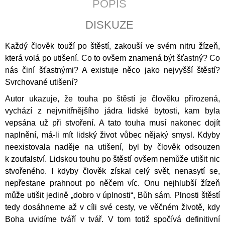
POPIS
J
E
DISKUZE
M
E
Každý člověk touží po štěstí, zakouší ve svém nitru žízeň,
která volá po utišení. Co to ovšem znamená být šťastný? Co
ČLOVĚK
A
nás činí šťastnými? A existuje něco jako nejvyšší štěstí?
DUŠE
Svrchované utišení?
200
Autor ukazuje, že touha po štěstí je člověku přirozená,
Kč
vychází z nejvnitřnějšího jádra lidské bytosti, kam byla
vepsána už při stvoření. A tato touha musí nakonec dojít
naplnění, má-li mít lidský život vůbec nějaký smysl. Kdyby
neexistovala naděje na utišení, byl by člověk odsouzen
k zoufalství. Lidskou touhu po štěstí ovšem nemůže utišit nic
stvořeného. I kdyby člověk získal celý svět, nenasytí se,
nepřestane prahnout po něčem víc. Onu nejhlubší žízeň
může utišit jedině „dobro v úplnosti“, Bůh sám. Plnosti štěstí
tedy dosáhneme až v cíli své cesty, ve věčném životě, kdy
Boha uvidíme tváří v tvář. V tom totiž spočívá definitivní