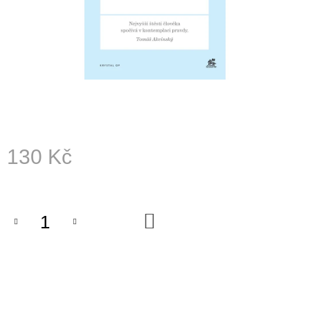
A
J
Í
T
?
130 Kč
HLEDAT
Měrná
cena:
D
DO
KOŠÍKU
O
P
O
R
U
Č
U