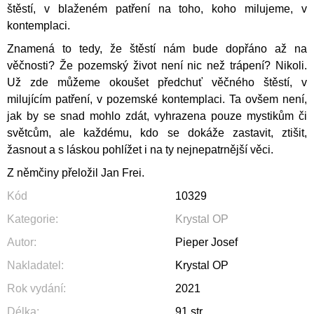
štěstí, v blaženém patření na toho, koho milujeme, v
kontemplaci.
Znamená to tedy, že štěstí nám bude dopřáno až na
věčnosti? Že pozemský život není nic než trápení? Nikoli.
Už zde můžeme okoušet předchuť věčného štěstí, v
milujícím patření, v pozemské kontemplaci. Ta ovšem není,
jak by se snad mohlo zdát, vyhrazena pouze mystikům či
světcům, ale každému, kdo se dokáže zastavit, ztišit,
žasnout a s láskou pohlížet i na ty nejnepatrnější věci.
Z němčiny přeložil Jan Frei.
Kód
10329
Kategorie
:
Krystal OP
Autor
:
Pieper Josef
Nakladatel
:
Krystal OP
Rok vydání
:
2021
Délka
:
91 str.