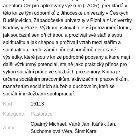
agentura ČR pro aplikovaný výzkum (TAČR), předkládá v
této knize tým odborníků z Jiho­české univerzity v Českých
Budějovicích, Západočeské univerzity v Plzni a z Univerzity
Karlovy v Praze. Výzkum usiloval o lepší porozumění tomu,
jak současní senioři chápou a prožívají své stáří a svou
spiritualitu a jak chápou a prožívají vztah mezi stářím a
spiritualitou. Tento záměr přinesl poměrně nečekané
výsledky, které jsou v knize podrobně popsány a které mají
další výzkumný potenciál, stejně jako praktický přínos pro
výkon sociální práce ve službách pro seniory. Kniha je
určena sociálním pracovníkům, aktivizačním pracovníkům,
manažerům sociálních služeb a duchovním, kteří se
sociálními službami spolupracují.
Kód
16113
Kategorie
:
Pastorace
Opatrný Michael, Váně Jan, Káňák Jan,
Autor
:
Suchomelová Věra, Šimr Karel