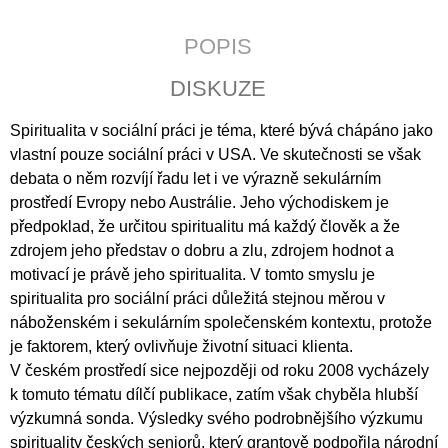
J
E
POPIS
M
E
DISKUZE
POZEMSKÝ
Spiritualita v sociální práci je téma, které bývá chápáno jako
PRACH
A
vlastní pouze sociální práci v USA. Ve skutečnosti se však
BOŽÍ
debata o něm rozvíjí řadu let i ve výrazně sekulárním
DECH
prostředí Evropy nebo Austrálie. Jeho východiskem je
398
předpoklad, že určitou spiritualitu má každý člověk a že
Kč
zdrojem jeho představ o dobru a zlu, zdrojem hodnot a
motivací je právě jeho spiritualita. V tomto smyslu je
spiritualita pro sociální práci důležitá stejnou měrou v
náboženském i sekulárním společenském kontextu, protože
je faktorem, který ovlivňuje životní situaci klienta.
V českém prostředí sice nejpozději od roku 2008 vycházely
k tomuto tématu dílčí publikace, zatím však chyběla hlubší
výzkumná sonda. Výsledky svého podrobnějšího výzkumu
spirituality českých seniorů, který grantově podpořila národní