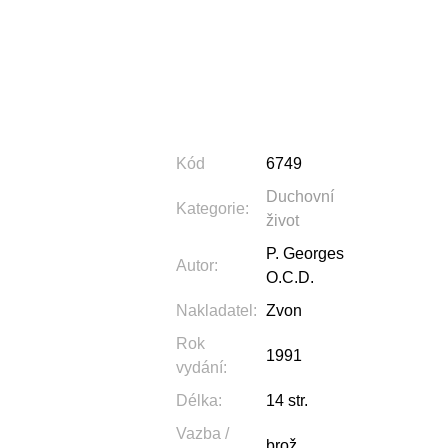
Kód
6749
Duchovní
Kategorie
:
život
P. Georges
Autor
:
O.C.D.
Nakladatel
:
Zvon
Rok
1991
vydání
:
Délka
:
14 str.
Vazba /
brož.