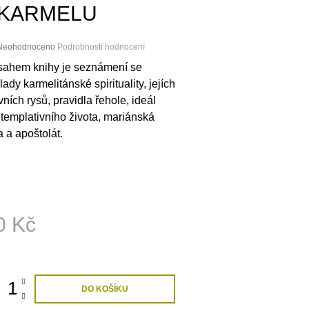
MÉDIA S TEXTY
KARMELU
1 430 Kč
89 Kč
Průměrné
Neohodnoceno
Podrobnosti hodnocení
hodnocení
ahem knihy je seznámení se
roduktu
lady karmelitánské spirituality, jejích
e
,0
vních rysů, pravidla řehole, ideál
templativního života, mariánská
5
a a apoštolát.
vězdiček.
0 Kč
ná
:
DO KOŠÍKU