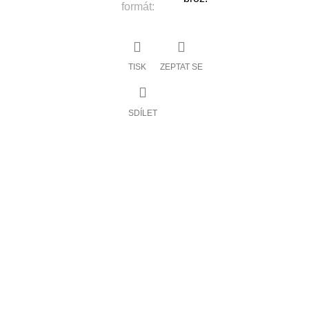
formát
:
TISK
ZEPTAT SE
SDÍLET