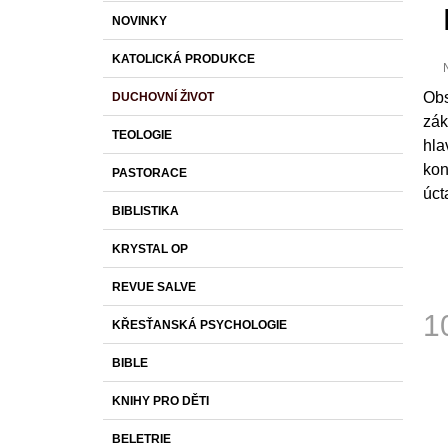
S
K
Přeskočit
590 Kč
NOVINKY
T
A
kategorie
T
R
KATOLICKÁ PRODUKCE
E
A
G
Obs
DUCHOVNÍ ŽIVOT
O
N
p
R
zák
j
N
TEOLOGIE
I
0
hla
Í
z
E
kon
PASTORACE
P
úct
h
A
BIBLISTIKA
N
KRYSTAL OP
E
L
REVUE SALVE
1
KŘESŤANSKÁ PSYCHOLOGIE
Měr
BIBLE
cena
KNIHY PRO DĚTI
BELETRIE