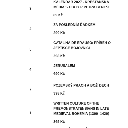
KALENDÁŘ 2027 - KŘESŤANSKÁ
MÉDIA S TEXTY P. PETRA BENEŠE
89 Kč
ZA POSLEDNÍM ŘÁDKEM
290 Kč
CATALINA DE ERAUSO: PŘÍBĚH O
JEPTIŠCE BOJOVNICI
398 Kč
JERUSALEM
690 Kč
POZEMSKÝ PRACH A BOŽÍ DECH
398 Kč
WRITTEN CULTURE OF THE
PREMONSTRATENSIANS IN LATE
MEDIEVAL BOHEMIA (1300–1420)
365 Kč