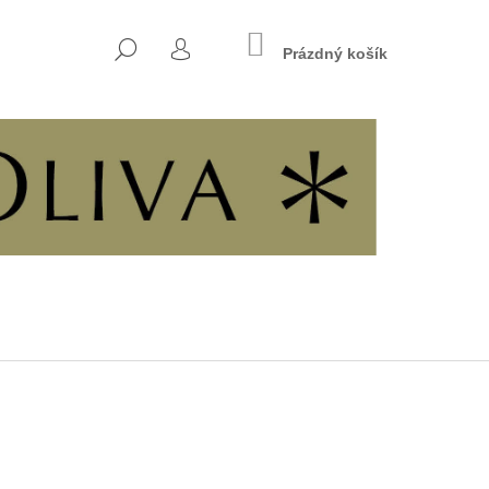
NÁKUPNÍ
HLEDAT
KOŠÍK
Prázdný košík
PŘIHLÁŠENÍ
Následující
7 - KŘESŤANSKÁ