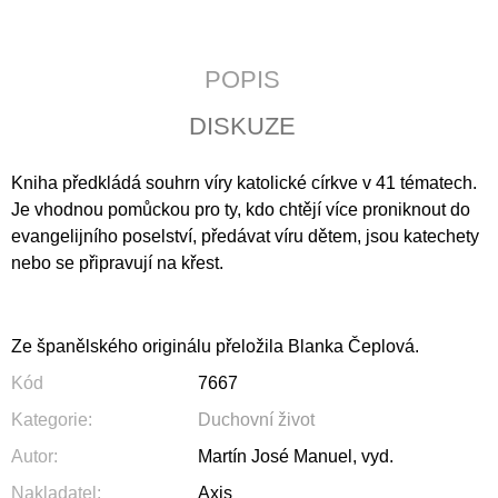
J
E
M
POPIS
E
DISKUZE
KALENDÁŘ
2027
-
Kniha předkládá souhrn víry katolické církve v 41 tématech.
KŘESŤANSKÁ
MÉDIA
Je vhodnou pomůckou pro ty, kdo chtějí více proniknout do
S
evangelijního poselství, předávat víru dětem, jsou katechety
TEXTY
nebo se připravují na křest.
P.
PETRA
BENEŠE
89
Ze španělského originálu přeložila Blanka Čeplová.
Kč
Kód
7667
Kategorie
:
Duchovní život
Autor
:
Martín José Manuel, vyd.
Nakladatel
:
Axis