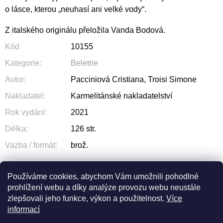
o lásce, kterou „neuhasí ani velké vody“.
Z italského originálu přeložila Vanda Bodová.
Kód
10155
Kategorie
:
Beletrie
Autor
:
Pacciniová Cristiana, Troisi Simone
Nakladatel
:
Karmelitánské nakladatelství
Rok vydání
:
2021
Délka
:
126 str.
Vazba / formát
:
brož.
Používáme cookies, abychom Vám umožnili pohodlné
prohlížení webu a díky analýze provozu webu neustále
ZEPTAT SE
SDÍLET
zlepšovali jeho funkce, výkon a použitelnost.
Více
informací