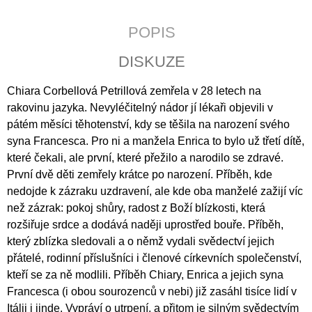
J
E
POPIS
M
E
DISKUZE
LATINSKÉ
Chiara Corbellová Petrillová zemřela v 28 letech na
BIBLICKÉ
DRAMA
rakovinu jazyka. Nevyléčitelný nádor jí lékaři objevili v
V
pátém měsíci těhotenství, kdy se těšila na narození svého
ČESKÝCH
syna Francesca. Pro ni a manžela Enrica to bylo už třetí dítě,
ZEMÍCH
DOBY
které čekali, ale první, které přežilo a narodilo se zdravé.
PŘEDBĚLOHORSKÉ
První dvě děti zemřely krátce po narození. Příběh, kde
795
nedojde k zázraku uzdravení, ale kde oba manželé zažijí víc
Kč
než zázrak: pokoj shůry, radost z Boží blízkosti, která
rozšiřuje srdce a dodává naději uprostřed bouře. Příběh,
který zblízka sledovali a o němž vydali svědectví jejich
přátelé, rodinní příslušníci i členové církevních společenství,
kteří se za ně modlili. Příběh Chiary, Enrica a jejich syna
Francesca (i obou sourozenců v nebi) již zasáhl tisíce lidí v
Itálii i jinde. Vypráví o utrpení, a přitom je silným svědectvím