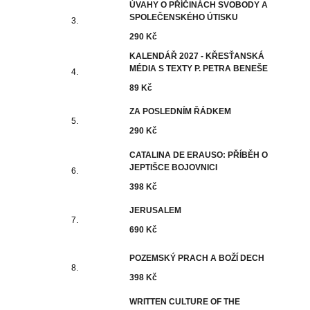
ÚVAHY O PŘÍČINÁCH SVOBODY A
SPOLEČENSKÉHO ÚTISKU
290 Kč
KALENDÁŘ 2027 - KŘESŤANSKÁ
MÉDIA S TEXTY P. PETRA BENEŠE
89 Kč
ZA POSLEDNÍM ŘÁDKEM
290 Kč
CATALINA DE ERAUSO: PŘÍBĚH O
JEPTIŠCE BOJOVNICI
398 Kč
JERUSALEM
690 Kč
POZEMSKÝ PRACH A BOŽÍ DECH
398 Kč
WRITTEN CULTURE OF THE