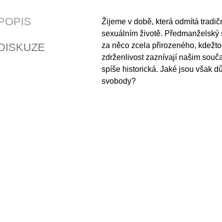
POPIS
Žijeme v době, která odmítá tradič
sexuálním životě. Předmanželský 
DISKUZE
za něco zcela přirozeného, kdežto
zdrženlivost zaznívají našim souč
spíše historická. Jaké jsou však d
svobody?