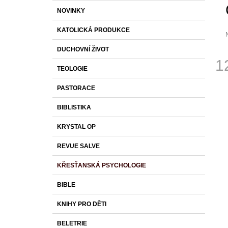
S
K
Přeskočit
1 430 Kč
NOVINKY
T
A
kategorie
T
R
KATOLICKÁ PRODUKCE
E
A
G
DUCHOVNÍ ŽIVOT
O
N
p
1
R
j
N
TEOLOGIE
I
0
Í
Měr
z
E
PASTORACE
cena
P
h
A
BIBLISTIKA
N
KRYSTAL OP
E
L
REVUE SALVE
KŘESŤANSKÁ PSYCHOLOGIE
BIBLE
KNIHY PRO DĚTI
BELETRIE