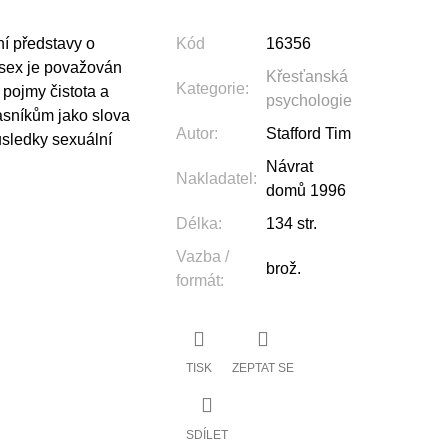
ní představy o
Kód
16356
sex je považován
Křesťanská
Kategorie
:
 pojmy čistota a
psychologie
asníkům jako slova
Autor
:
Stafford Tim
ůsledky sexuální
Návrat
Nakladatel
:
domů 1996
Délka
:
134 str.
Vazba /
brož.
formát
:
TISK
ZEPTAT SE
SDÍLET