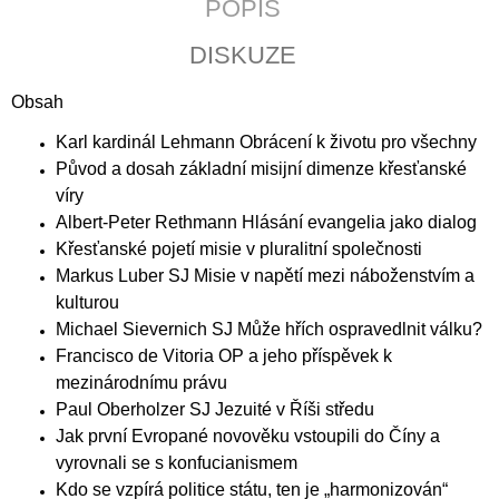
POPIS
J
E
DISKUZE
M
E
Obsah
POZEMSKÝ
Karl kardinál Lehmann Obrácení k životu pro všechny
PRACH
Původ a dosah základní misijní dimenze křesťanské
A
BOŽÍ
víry
DECH
Albert-Peter Rethmann Hlásání evangelia jako dialog
398
Křesťanské pojetí misie v pluralitní společnosti
Kč
Markus Luber SJ Misie v napětí mezi náboženstvím a
kulturou
Michael Sievernich SJ Může hřích ospravedlnit válku?
Francisco de Vitoria OP a jeho příspěvek k
mezinárodnímu právu
Paul Oberholzer SJ Jezuité v Říši středu
Jak první Evropané novověku vstoupili do Číny a
vyrovnali se s konfucianismem
Kdo se vzpírá politice státu, ten je „harmonizován“