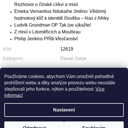
Rozhovor o čínské církvi a misii
Emeka Vernantius Ndukaihe Jméno: Vědomý
hodnotový klíč k identitě člověka – hlas z Afriky
Ludvík Grundman OP Tak (se u)kažte!
Z misií v Litoměřicích a Moulleau
Philip Jenkins Příští křesťanství
Kód
12619
Kategorie
:
Revue Salve
Používáme cookies, abychom Vám umožnili pohodlné
prohlížení webu a díky analýze provozu webu neustále
ZEPTAT SE
SDÍLET
zlepšovali jeho funkce, výkon a použitelnost.
Více
informací
Nastavení