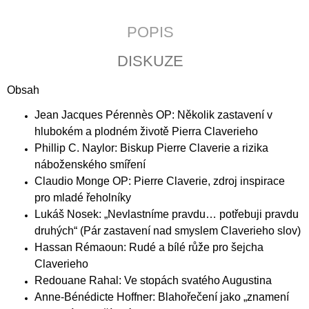
J
E
POPIS
M
E
DISKUZE
POZEMSKÝ
Obsah
PRACH
A
Jean Jacques Pérennès OP: Několik zastavení v
BOŽÍ
DECH
hlubokém a plodném životě Pierra Claverieho
398
Phillip C. Naylor: Biskup Pierre Claverie a rizika
Kč
náboženského smíření
Claudio Monge OP: Pierre Claverie, zdroj inspirace
pro mladé řeholníky
Lukáš Nosek: „Nevlastníme pravdu… potřebuji pravdu
druhých“ (Pár zastavení nad smyslem Claverieho slov)
Hassan Rémaoun: Rudé a bílé růže pro šejcha
Claverieho
Redouane Rahal: Ve stopách svatého Augustina
Anne-Bénédicte Hoffner: Blahořečení jako „znamení