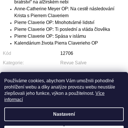
bratrství“ na alžírském nebi
Anne-Catherine Meyer OP: Na cestě následování
Krista s Pierrem Claveriem
Pierre Claverie OP: Mnohotvárné lidství
Pierre Claverie OP: Ti poslední a vláda člověka
Pierre Claverie OP: Spása v islámu
Kalendárium života Pierra Claverieho OP
Kód
12706
Kategorie
:
Revue Salve
Používáme cookies, abychom Vám umožnili pohodlné
prohlížení webu a díky analýze provozu webu neustále
ZEPTAT SE
SDÍLET
zlepšovali jeho funkce, výkon a použitelnost.
Více
informací
Nastavení