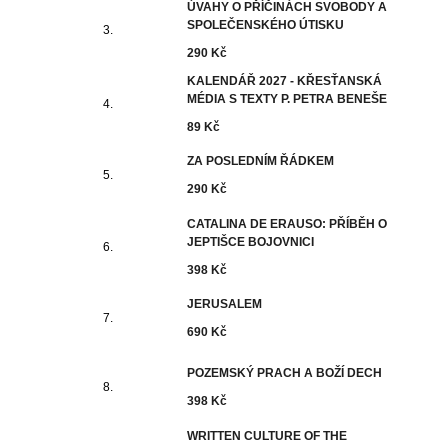
ÚVAHY O PŘÍČINÁCH SVOBODY A
SPOLEČENSKÉHO ÚTISKU
290 Kč
KALENDÁŘ 2027 - KŘESŤANSKÁ
MÉDIA S TEXTY P. PETRA BENEŠE
89 Kč
ZA POSLEDNÍM ŘÁDKEM
290 Kč
CATALINA DE ERAUSO: PŘÍBĚH O
JEPTIŠCE BOJOVNICI
398 Kč
JERUSALEM
690 Kč
POZEMSKÝ PRACH A BOŽÍ DECH
398 Kč
WRITTEN CULTURE OF THE