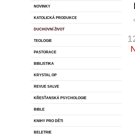
S
K
Přeskočit
1 430 Kč
NOVINKY
T
A
kategorie
T
R
KATOLICKÁ PRODUKCE
E
A
G
DUCHOVNÍ ŽIVOT
O
N
p
1
R
j
N
TEOLOGIE
I
0
Í
Měr
z
E
PASTORACE
cena
P
h
A
BIBLISTIKA
N
KRYSTAL OP
E
L
REVUE SALVE
KŘESŤANSKÁ PSYCHOLOGIE
BIBLE
KNIHY PRO DĚTI
BELETRIE