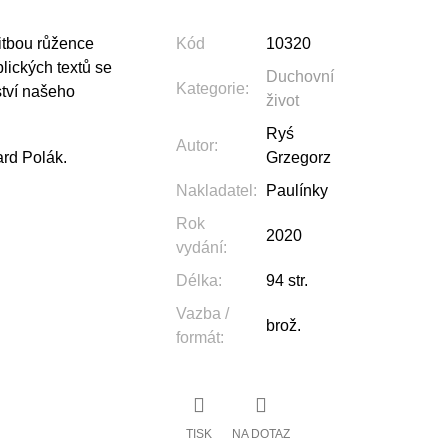
itbou růžence
Kód
10320
ických textů se
Duchovní
Kategorie
:
ství našeho
život
Ryś
Autor
:
ard Polák.
Grzegorz
Nakladatel
:
Paulínky
Rok
2020
vydání
:
Délka
:
94 str.
Vazba /
brož.
formát
:
TISK
NA DOTAZ