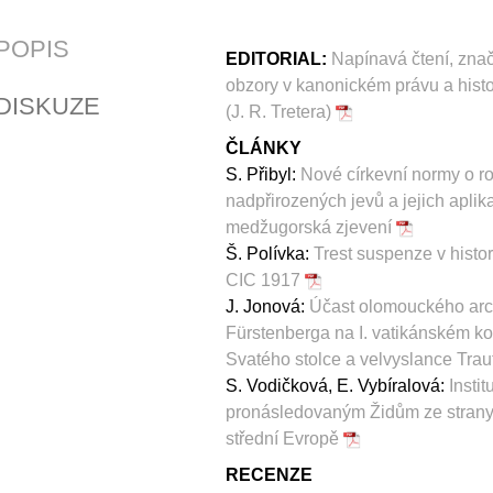
POPIS
EDITORIAL:
Napínavá čtení, znač
obzory v kanonickém právu a histor
DISKUZE
(J. R. Tretera)
ČLÁNKY
S. Přibyl:
Nové církevní normy o ro
nadpřirozených jevů a jejich aplik
medžugorská zjevení
Š. Polívka:
Trest suspenze v histo
CIC 1917
J. Jonová:
Účast olomouckého arci
Fürstenberga na I. vatikánském ko
Svatého stolce a velvyslance Tra
S. Vodičková, E. Vybíralová:
Insti
pronásledovaným Židům ze strany 
střední Evropě
RECENZE