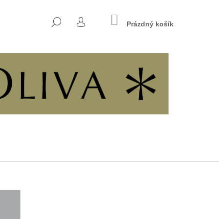
NÁKUPNÍ
HLEDAT
KOŠÍK
Prázdný košík
PŘIHLÁŠENÍ
Následující
INÁCH SVOBODY A