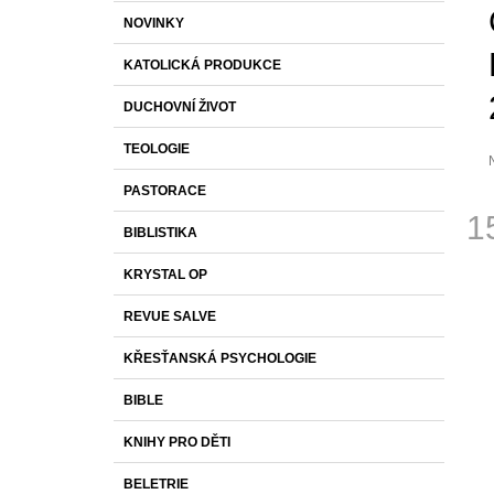
S
K
Přeskočit
1 430 Kč
NOVINKY
T
A
kategorie
T
R
KATOLICKÁ PRODUKCE
E
A
G
DUCHOVNÍ ŽIVOT
O
N
R
N
TEOLOGIE
I
Í
E
PASTORACE
P
p
1
j
A
BIBLISTIKA
0
N
Měr
z
KRYSTAL OP
cena
E
h
L
REVUE SALVE
KŘESŤANSKÁ PSYCHOLOGIE
BIBLE
KNIHY PRO DĚTI
BELETRIE