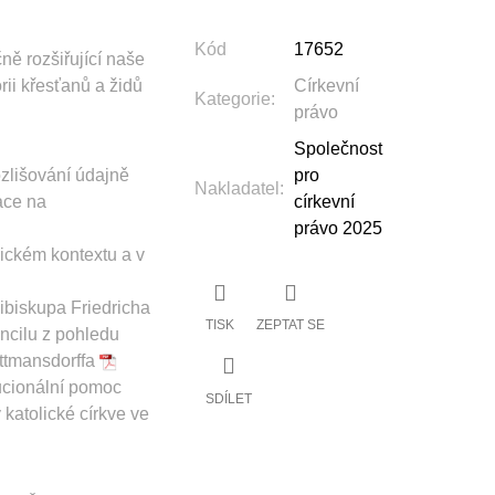
Kód
17652
ně rozšiřující naše
ii křesťanů a židů
Církevní
Kategorie
:
právo
Společnost
zlišování údajně
pro
Nakladatel
:
ace na
církevní
právo 2025
rickém kontextu a v
biskupa Friedricha
TISK
ZEPTAT SE
ncilu z pohledu
uttmansdorffa
tucionální pomoc
SDÍLET
katolické církve ve