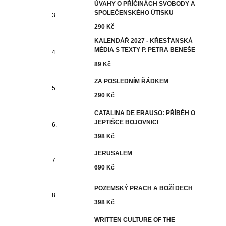
ÚVAHY O PŘÍČINÁCH SVOBODY A
SPOLEČENSKÉHO ÚTISKU
290 Kč
KALENDÁŘ 2027 - KŘESŤANSKÁ
MÉDIA S TEXTY P. PETRA BENEŠE
89 Kč
ZA POSLEDNÍM ŘÁDKEM
290 Kč
CATALINA DE ERAUSO: PŘÍBĚH O
JEPTIŠCE BOJOVNICI
398 Kč
JERUSALEM
690 Kč
POZEMSKÝ PRACH A BOŽÍ DECH
398 Kč
WRITTEN CULTURE OF THE