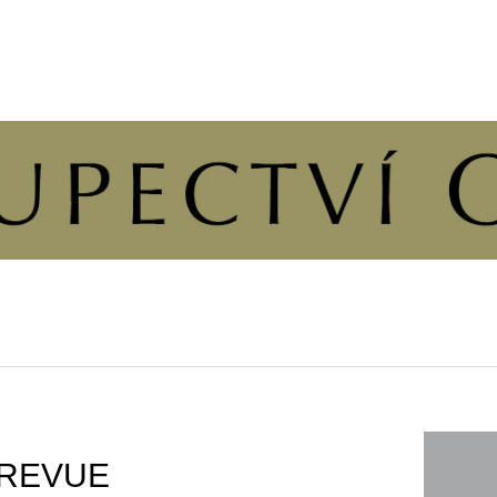
CO POTŘEBUJETE NAJÍT?
HLEDAT
DOPORUČUJEME
REVUE
ČLOVĚK A DUŠE
ÚVAHY O PŘÍČ