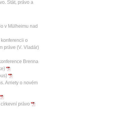
vo. Štát, právo a
alo v Mülheimu nad
konferencii o
 práve (V. Vladár)
 konference Brenna
ke)
ous)
. Arriety o novém
 církevní právo