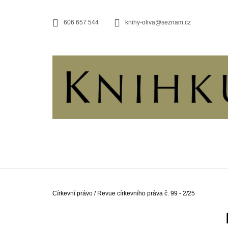
K
Přejít
na
O
ZPĚT
ZPĚT
606 657 544
knihy-oliva@seznam.cz
obsah
DO
DO
Š
OBCHODU
OBCHODU
Í
K
Domů
Církevní právo
/
Revue církevního práva č. 99 - 2/25
P
O
JERUZALÉMSKÁ BIBLE