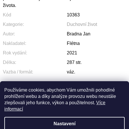
života.
Kód
10363
Kategorie
:
Duchovní život
Autor
:
Bradna Jan
Nakladatel
:
Flétna
Rok vydání
:
2021
Délka
:
287 str.
Vazba / formát
:
váz.
Používáme cookies, abychom Vám umožnili pohodlné
prohlížení webu a díky analýze provozu webu neustále
ZEPTAT SE
SDÍLET
zlepšovali jeho funkce, výkon a použitelnost.
Více
informací
Nastavení