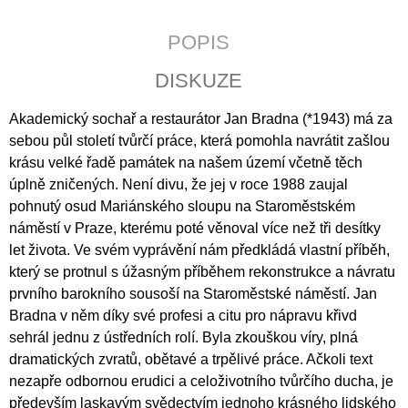
J
E
POPIS
M
E
DISKUZE
KALENDÁŘ
Akademický sochař a restaurátor Jan Bradna (*1943) má za
2027
-
sebou půl století tvůrčí práce, která pomohla navrátit zašlou
KŘESŤANSKÁ
krásu velké řadě památek na našem území včetně těch
MÉDIA
úplně zničených. Není divu, že jej v roce 1988 zaujal
S
TEXTY
pohnutý osud Mariánského sloupu na Staroměstském
P.
náměstí v Praze, kterému poté věnoval více než tři desítky
PETRA
BENEŠE
let života. Ve svém vyprávění nám předkládá vlastní příběh,
který se protnul s úžasným příběhem rekonstrukce a návratu
89
Kč
prvního barokního sousoší na Staroměstské náměstí. Jan
Bradna v něm díky své profesi a citu pro nápravu křivd
sehrál jednu z ústředních rolí. Byla zkouškou víry, plná
dramatických zvratů, obětavé a trpělivé práce. Ačkoli text
nezapře odbornou erudici a celoživotního tvůrčího ducha, je
především laskavým svědectvím jednoho krásného lidského