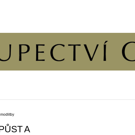
CO POTŘEBUJETE NAJÍT?
HLEDAT
DOPORUČUJEME
 modlitby
PŮST A
ÚVAHY O PŘÍČINÁCH SVOBODY A
KALENDÁŘ 202