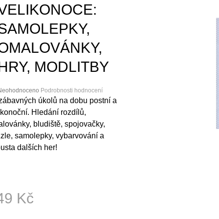
SPOLEČENSKÉHO ÚTISKU
MÉDIA S TEXTY
VELIKONOCE:
290 Kč
89 Kč
SAMOLEPKY,
OMALOVÁNKY,
HRY, MODLITBY
Průměrné
Neohodnoceno
Podrobnosti hodnocení
hodnocení
zábavných úkolů na dobu postní a
roduktu
ikonoční. Hledání rozdílů,
e
lovánky, bludiště, spojovačky,
,0
zle, samolepky, vybarvování a
5
usta dalších her!
vězdiček.
49 Kč
ná