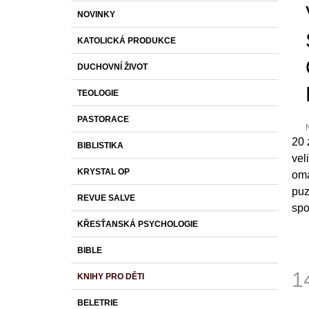
S
K
Přeskočit
1 430 Kč
NOVINKY
T
A
kategorie
T
R
KATOLICKÁ PRODUKCE
E
A
G
DUCHOVNÍ ŽIVOT
O
N
R
N
TEOLOGIE
I
Í
E
PASTORACE
P
20 
A
BIBLISTIKA
p
vel
N
j
KRYSTAL OP
oma
0
E
z
puz
L
REVUE SALVE
spo
h
KŘESŤANSKÁ PSYCHOLOGIE
BIBLE
1
KNIHY PRO DĚTI
Měr
BELETRIE