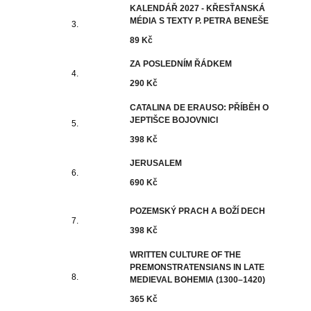
KALENDÁŘ 2027 - KŘESŤANSKÁ
MÉDIA S TEXTY P. PETRA BENEŠE
89 Kč
ZA POSLEDNÍM ŘÁDKEM
290 Kč
CATALINA DE ERAUSO: PŘÍBĚH O
JEPTIŠCE BOJOVNICI
398 Kč
JERUSALEM
690 Kč
POZEMSKÝ PRACH A BOŽÍ DECH
398 Kč
WRITTEN CULTURE OF THE
PREMONSTRATENSIANS IN LATE
MEDIEVAL BOHEMIA (1300–1420)
365 Kč