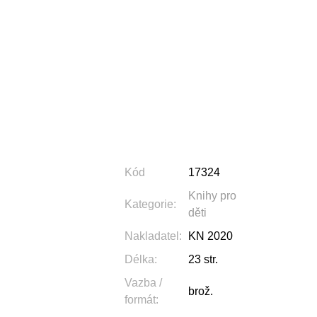
Kód
17324
Knihy pro
Kategorie
:
děti
Nakladatel
:
KN 2020
Délka
:
23 str.
Vazba /
brož.
formát
: