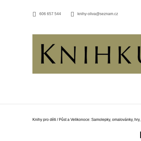
K
Přejít
na
O
ZPĚT
ZPĚT
606 657 544
knihy-oliva@seznam.cz
obsah
DO
DO
Š
OBCHODU
OBCHODU
Í
K
Domů
Knihy pro děti
/
Půst a Velikonoce: Samolepky, omalovánky, hry,
P
O
JERUZALÉMSKÁ BIBLE