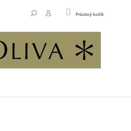
NÁKUPNÍ
HLEDAT
KOŠÍK
Prázdný košík
PŘIHLÁŠENÍ
Následující
7 - KŘESŤANSKÁ