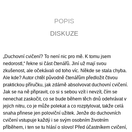
J
E
M
POPIS
E
DISKUZE
ÚVAHY
O
PŘÍČINÁCH
SVOBODY
A
„Duchovní cvičení? To není nic pro mě. K tomu jsem
SPOLEČENSKÉHO
nedorostl,“ řekne si část čtenářů. Jiní už mají svou
ÚTISKU
zkušenost, ale očekávali od toho víc. Někde se stala chyba.
290
Ale kde? Autor chtěl původně čtenářům předložit čtivou
Kč
praktickou příručku, jak zdárně absolvovat duchovní cvičení.
Jak se na ně připravit, co si s sebou vzít i nevzít, čím se
nenechat zaskočit, co se bude během těch dnů odehrávat v
jejich nitru, co je může polekat a co rozptylovat, takže celá
snaha přinese jen poloviční užitek. Jenže do duchovních
cvičení vstupuje každý i se svým osobním životním
příběhem, i ten se tu hlásí o slovo! Před účastníkem cvičení,