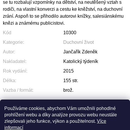
se tu rozbalují vzpomínky na dětství, na neutěšený vztah s
rodiči, na vlastní konverzi a cestu ke kněžství, na duchovní
zrání. Aspoň to se přihodilo autorovi knížky, salesiánskému
knězi a známému publicistovi.
Kód
10300
Kategorie
:
Duchovní život
Autor
:
Jančařík Zdeněk
Nakladatel
:
Katolický týdeník
Rok vydání
:
2015
Délka
:
155 str.
Vazba / formát
:
brož.
Používáme cookies, abychom Vám umožnili pohodlné
prohlížení webu a díky analýze provozu webu neustále
ZEPTAT SE
SDÍLET
zlepšovali jeho funkce, výkon a použitelnost.
Více
informací