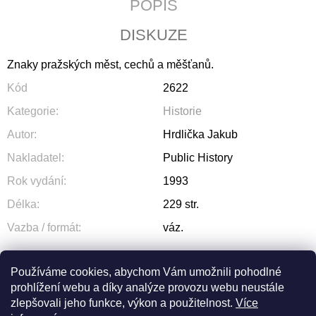
POPIS
J
E
DISKUZE
M
E
Znaky pražských měst, cechů a měšťanů.
WRITTEN
Kód
2622
CULTURE
OF
Kategorie
:
Historie
THE
PREMONSTRATENSIANS
Autor
:
Hrdlička Jakub
IN
LATE
Nakladatel
:
Public History
MEDIEVAL
BOHEMIA
Rok vydání
:
1993
(1300–
Délka
:
229 str.
1420)
365
Vazba / formát
:
váz.
Kč
Používáme cookies, abychom Vám umožnili pohodlné
prohlížení webu a díky analýze provozu webu neustále
ZEPTAT SE
SDÍLET
zlepšovali jeho funkce, výkon a použitelnost.
Více