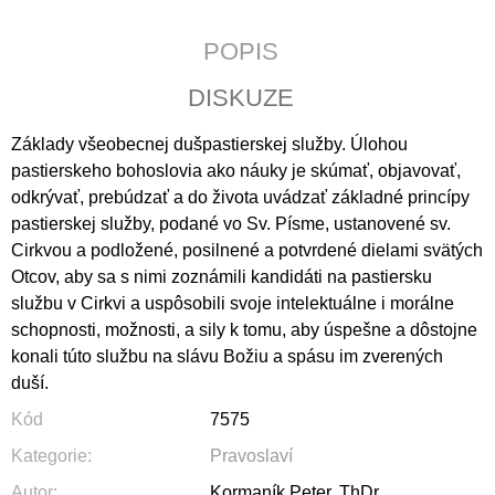
J
E
POPIS
M
E
DISKUZE
ZA
Základy všeobecnej dušpastierskej služby. Úlohou
POSLEDNÍM
ŘÁDKEM
pastierskeho bohoslovia ako náuky je skúmať, objavovať,
odkrývať, prebúdzať a do života uvádzať základné princípy
290
Kč
pastierskej služby, podané vo Sv. Písme, ustanovené sv.
Cirkvou a podložené, posilnené a potvrdené dielami svätých
Otcov, aby sa s nimi zoznámili kandidáti na pastiersku
službu v Cirkvi a uspôsobili svoje intelektuálne i morálne
schopnosti, možnosti, a sily k tomu, aby úspešne a dôstojne
konali túto službu na slávu Božiu a spásu im zverených
duší.
Kód
7575
Kategorie
:
Pravoslaví
Autor
:
Kormaník Peter, ThDr.