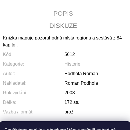
J
E
POPIS
M
E
DISKUZE
ZA
Knížka mapuje pozoruhodná místa regionu a sestává z 84
POSLEDNÍM
ŘÁDKEM
kapitol.
290
Kód
5612
Kč
Kategorie
:
Historie
Autor
:
Podhola Roman
Nakladatel
:
Roman Podhola
Rok vydání
:
2008
Délka
:
172 str.
Vazba / formát
:
brož.