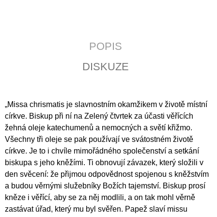
J
E
M
E
POPIS
POZEMSKÝ
DISKUZE
PRACH
A
BOŽÍ
DECH
398
„Missa chrismatis je slavnostním okamžikem v životě místní
Kč
církve. Biskup při ní na Zelený čtvrtek za účasti věřících
žehná oleje katechumenů a nemocných a světí křižmo.
Všechny tři oleje se pak používají ve svátostném životě
církve. Je to i chvíle mimořádného společenství a setkání
biskupa s jeho kněžími. Ti obnovují závazek, který složili v
den svěcení: že přijmou odpovědnost spojenou s kněžstvím
a budou věrnými služebníky Božích tajemství. Biskup prosí
kněze i věřící, aby se za něj modlili, a on tak mohl věrně
zastávat úřad, který mu byl svěřen. Papež slaví missu