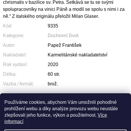
chrismatis v bazilice sv. Petra. Setkává se tu se svými
spolupracovníky na vinici Páně a modlí se spolu s nimi i za
ně.“ Z italského originálu přeložil Milan Glaser.
Kód
9335
Kategorie
:
Duchovní život
Autor
:
Papež František
Nakladatel
:
Karmelitánské nakladatelství
Rok vydání
:
2020
Délka
:
60 str.
Vazba / formát
:
brož.
Používáme cookies, abychom Vám umožnili pohodlné
prohlížení webu a díky analýze provozu webu neustále
ZEPTAT SE
SDÍLET
zlepšovali jeho funkce, výkon a použitelnost.
Více
informací