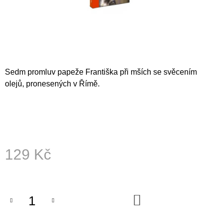
A
J
Í
T
?
Sedm promluv papeže Františka při mších se svěcením
olejů, pronesených v Římě.
HLEDAT
129 Kč
D
O
Měrná
P
cena:
O
R
DO
U
KOŠÍKU
Č
U