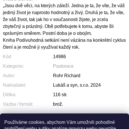
„Jsou dvě věci, na kterých záleží. Jedna je ta, že víte, že váš
jediný život je naprosto hodnotný a živý. Druhá je ta, že víte,
že váš život, tak jak ho v současnosti žijete, je zcela
zbytečný a prázdný. Obě potřebujete k tomu, abyste šli
správným směrem. Postní doba je o obojím.
Kniha Podivuhodná setkání není vázána na konkrétní cyklus
čtení a je možné ji využívat každý rok.
Kód
14986
Kategorie
:
Pastorace
Autor
:
Rohr Richard
Nakladatel
:
Lukáš a syn, s.r.o. 2024
Délka
:
116 str.
Vazba / formát
:
brož.
Používáme cookies, abychom Vám umožnili pohodlné
prohlížení webu a díky analýze provozu webu neustále