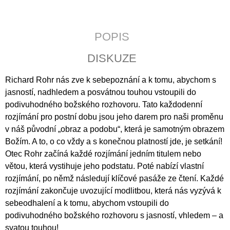
J
E
M
POPIS
E
DISKUZE
WRITTEN
CULTURE
OF
Richard Rohr nás zve k sebepoznání a k tomu, abychom s
THE
jasností, nadhledem a posvátnou touhou vstoupili do
PREMONSTRATENSIANS
podivuhodného božského rozhovoru. Tato každodenní
IN
LATE
rozjímání pro postní dobu jsou jeho darem pro naši proměnu
MEDIEVAL
v náš původní „obraz a podobu“, která je samotným obrazem
BOHEMIA
(1300–
Božím. A to, o co vždy a s konečnou platností jde, je setkání!
1420)
Otec Rohr začíná každé rozjímání jedním titulem nebo
365
větou, která vystihuje jeho podstatu. Poté nabízí vlastní
Kč
rozjímání, po němž následují klíčové pasáže ze čtení. Každé
rozjímání zakončuje uvozující modlitbou, která nás vyzývá k
sebeodhalení a k tomu, abychom vstoupili do
podivuhodného božského rozhovoru s jasností, vhledem – a
svatou touhou!