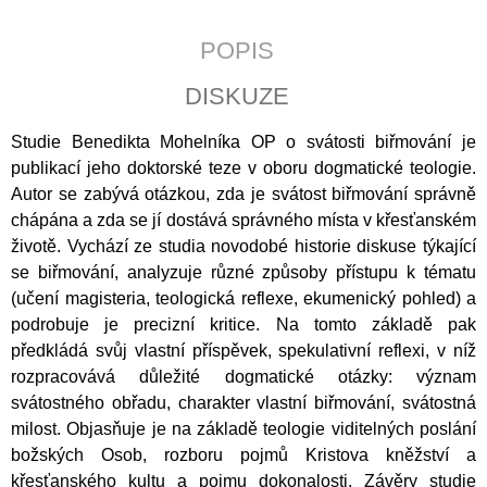
J
E
POPIS
M
E
DISKUZE
POZEMSKÝ
Studie Benedikta Mohelníka OP o svátosti biřmování je
PRACH
A
publikací jeho doktorské teze v oboru dogmatické teologie.
BOŽÍ
Autor se zabývá otázkou, zda je svátost biřmování správně
DECH
chápána a zda se jí dostává správného místa v křesťanském
398
životě. Vychází ze studia novodobé historie diskuse týkající
Kč
se biřmování, analyzuje různé způsoby přístupu k tématu
(učení magisteria, teologická reflexe, ekumenický pohled) a
podrobuje je precizní kritice. Na tomto základě pak
předkládá svůj vlastní příspěvek, spekulativní reflexi, v níž
rozpracovává důležité dogmatické otázky: význam
svátostného obřadu, charakter vlastní biřmování, svátostná
milost. Objasňuje je na základě teologie viditelných poslání
božských Osob, rozboru pojmů Kristova kněžství a
křesťanského kultu a pojmu dokonalosti. Závěry studie