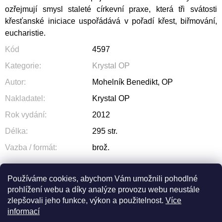
ozřejmují smysl staleté církevní praxe, která tři svátosti
křesťanské iniciace uspořádává v pořadí křest, biřmování,
eucharistie.
Kód
4597
Kategorie
:
Krystal OP
Autor
:
Mohelník Benedikt, OP
Nakladatel
:
Krystal OP
Rok vydání
:
2012
Délka
:
295 str.
Vazba / formát
:
brož.
Používáme cookies, abychom Vám umožnili pohodlné
prohlížení webu a díky analýze provozu webu neustále
ZEPTAT SE
SDÍLET
zlepšovali jeho funkce, výkon a použitelnost.
Více
informací