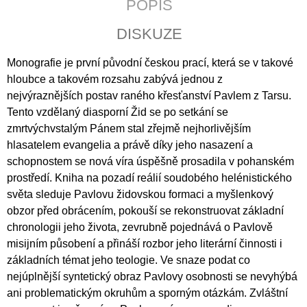
POPIS
J
E
DISKUZE
M
E
Monografie je první původní českou prací, která se v takové
hloubce a takovém rozsahu zabývá jednou z
PATRISTICKÁ
THEOLOGIE
nejvýraznějších postav raného křesťanství Pavlem z Tarsu.
250
Tento vzdělaný diasporní Žid se po setkání se
Kč
zmrtvýchvstalým Pánem stal zřejmě nejhorlivějším
hlasatelem evangelia a právě díky jeho nasazení a
schopnostem se nová víra úspěšně prosadila v pohanském
prostředí. Kniha na pozadí reálií soudobého helénistického
světa sleduje Pavlovu židovskou formaci a myšlenkový
obzor před obrácením, pokouší se rekonstruovat základní
chronologii jeho života, zevrubně pojednává o Pavlově
misijním působení a přináší rozbor jeho literární činnosti i
základních témat jeho teologie. Ve snaze podat co
nejúplnější syntetický obraz Pavlovy osobnosti se nevyhýbá
ani problematickým okruhům a sporným otázkám. Zvláštní