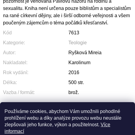
pozornost je věnována Pavlovu názoru na rodinu a
sexualitu. Kniha není určena pouze biblistům a specialistům
na rané církevní dějiny, ale i širší odborné veřejnosti a všem
poučeným zájemcům o téma počátků křesťanství.
Kód
7613
Kategorie
:
Teologie
Autor
:
Ryšková Mireia
Nakladatel
:
Karolinum
Rok vydání
:
2016
Délka
:
500 str.
Vazba / formát
:
brož.
Používáme cookies, abychom Vám umožnili pohodlné
prohlížení webu a díky analýze provozu webu neustále
ZEPTAT SE
SDÍLET
zlepšovali jeho funkce, výkon a použitelnost.
Více
informací