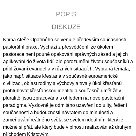
J
E
POPIS
M
E
DISKUZE
JERUZALÉMSKÁ
Kniha Aleše Opatrného se věnuje především současnosti
BIBLE
pastorální praxe. Vychází z přesvědčení, že úkolem
1
pastorace není pouhé opakování správných zásad a jejich
430
Kč
aplikování do života lidí, ale porozumění životu současníků a
přibližování evangelia v různých situacích. Vybraná témata,
jako např. situace křesťana v současné euroamerické
civilizaci, oblast rodiny a výchovy a trvalý úkol křesťanů
prohlubovat křesťanskou identitu a současně umět žít v
pluralitě, jsou zpracována s ohledem na nové pastorační
paradigma. Výslovně je odmítáno uzavření do ulity, řešení
současnosti a budoucnosti návratem do minulosti a
zaměňování reálného světa se světem ideálním, který je
možné si přát, ale který bude v plnosti realizován až druhým
příchodem Kristovým.