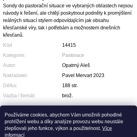
Sondy do pastorační situace ve vybraných oblastech nejsou
návody k řešení, ale chtějí poskytnout podněty k promýšlení
reálných situací stylem odpovídajícím jak obsahu
křesťanské víry, tak i potřebám a možnostem dnešních
křesťanů.
Kód
14415
Kategorie
:
Pastorace
Autor
:
Opatrný Aleš
Nakladatel
:
Pavel Mervart 2023
Délka
:
188 str.
Vazba / formát
:
brož.
Používáme cookies, abychom Vám umožnili pohodlné
prohlížení webu a díky analýze provozu webu neustále
ZEPTAT SE
SDÍLET
zlepšovali jeho funkce, výkon a použitelnost.
Více
informací