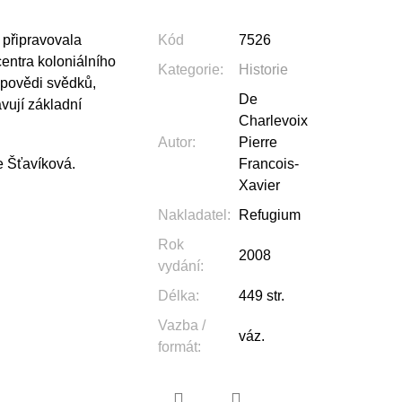
připravovala
Kód
7526
centra koloniálního
Kategorie
:
Historie
ýpovědi svědků,
De
avují základní
Charlevoix
Autor
:
Pierre
 Šťavíková.
Francois-
Xavier
Nakladatel
:
Refugium
Rok
2008
vydání
:
Délka
:
449 str.
Vazba /
váz.
formát
: