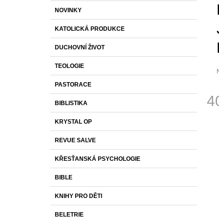
S
K
Přeskočit
1 430 Kč
NOVINKY
T
A
kategorie
T
R
KATOLICKÁ PRODUKCE
E
A
G
DUCHOVNÍ ŽIVOT
O
N
R
N
TEOLOGIE
I
Í
E
PASTORACE
P
p
4
j
A
BIBLISTIKA
0
N
Měr
z
KRYSTAL OP
cena
E
h
L
REVUE SALVE
KŘESŤANSKÁ PSYCHOLOGIE
BIBLE
KNIHY PRO DĚTI
BELETRIE