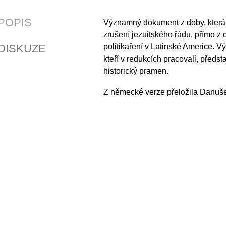
POPIS
Významný dokument z doby, která 
zrušení jezuitského řádu, přímo z 
DISKUZE
politikaření v Latinské Americe. V
kteří v redukcích pracovali, předst
historický pramen.
Z německé verze přeložila Danuše