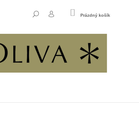
NÁKUPNÍ
HLEDAT
KOŠÍK
Prázdný košík
PŘIHLÁŠENÍ
Následující
7 - KŘESŤANSKÁ