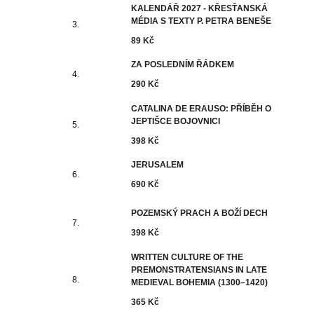
KALENDÁŘ 2027 - KŘESŤANSKÁ
MÉDIA S TEXTY P. PETRA BENEŠE
89 Kč
ZA POSLEDNÍM ŘÁDKEM
290 Kč
CATALINA DE ERAUSO: PŘÍBĚH O
JEPTIŠCE BOJOVNICI
398 Kč
JERUSALEM
690 Kč
POZEMSKÝ PRACH A BOŽÍ DECH
398 Kč
WRITTEN CULTURE OF THE
PREMONSTRATENSIANS IN LATE
MEDIEVAL BOHEMIA (1300–1420)
365 Kč