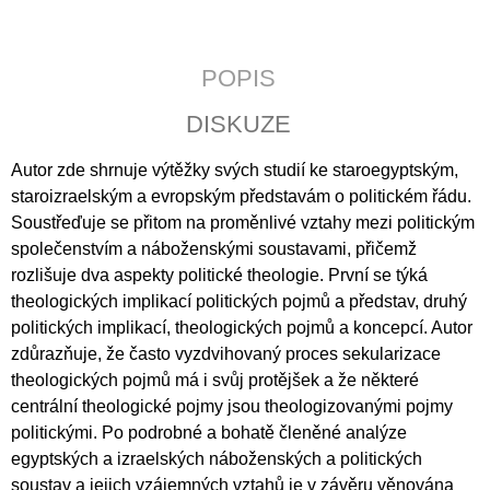
J
E
M
POPIS
E
DISKUZE
LATINSKÉ
BIBLICKÉ
DRAMA
Autor zde shrnuje výtěžky svých studií ke staroegyptským,
V
staro­izraelským a evropským představám o politickém řádu.
ČESKÝCH
Soustřeďuje se přitom na proměnlivé vztahy mezi politickým
ZEMÍCH
DOBY
společenstvím a náboženskými soustavami, přičemž
PŘEDBĚLOHORSKÉ
rozlišuje dva aspekty politické theologie. První se týká
795
theologických implikací politických pojmů a představ, druhý
Kč
politických implikací, theologických pojmů a koncepcí. Autor
zdůrazňuje, že často vyzdvihovaný proces sekularizace
theologických pojmů má i svůj protějšek a že některé
centrální theologické pojmy jsou theologizovanými pojmy
politickými. Po podrobné a bohatě členěné analýze
egyptských a izraelských náboženských a politických
soustav a jejich vzájemných vztahů je v závěru věnována