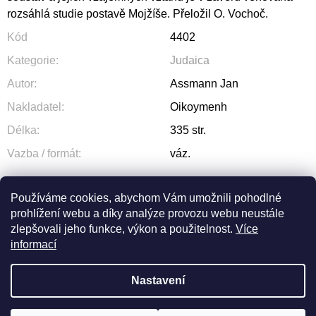
rozsáhlá studie postavě Mojžíše. Přeložil O. Vochoč.
Kód
4402
Kategorie
:
Judaica
Autor
:
Assmann Jan
Nakladatel
:
Oikoymenh
Délka
:
335 str.
Vazba / formát
:
váz.
Používáme cookies, abychom Vám umožnili pohodlné
prohlížení webu a díky analýze provozu webu neustále
ZEPTAT SE
SDÍLET
zlepšovali jeho funkce, výkon a použitelnost.
Více
informací
Nastavení