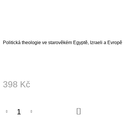
A
J
Í
T
?
Politická theologie ve starověkém Egyptě, Izraeli a Evropě
HLEDAT
398 Kč
D
Měrná
O
cena:
P
O
DO
R
KOŠÍKU
U
Č
U