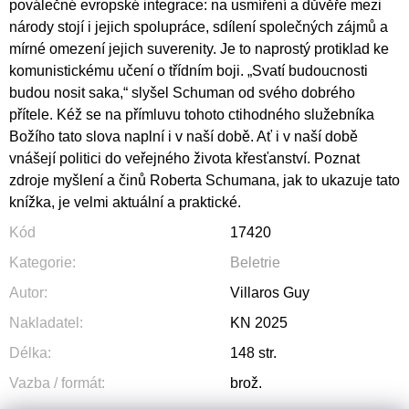
poválečné evropské integrace: na usmíření a důvěře mezi
národy stojí i jejich spolupráce, sdílení společných zájmů a
mírné omezení jejich suverenity. Je to naprostý protiklad ke
komunistickému učení o třídním boji. „Svatí budoucnosti
budou nosit saka,“ slyšel Schuman od svého dobrého
přítele. Kéž se na přímluvu tohoto ctihodného služebníka
Božího tato slova naplní i v naší době. Ať i v naší době
vnášejí politici do veřejného života křesťanství. Poznat
zdroje myšlení a činů Roberta Schumana, jak to ukazuje tato
knížka, je velmi aktuální a praktické.
Kód
17420
Kategorie
:
Beletrie
Autor
:
Villaros Guy
Nakladatel
:
KN 2025
Délka
:
148 str.
Vazba / formát
:
brož.