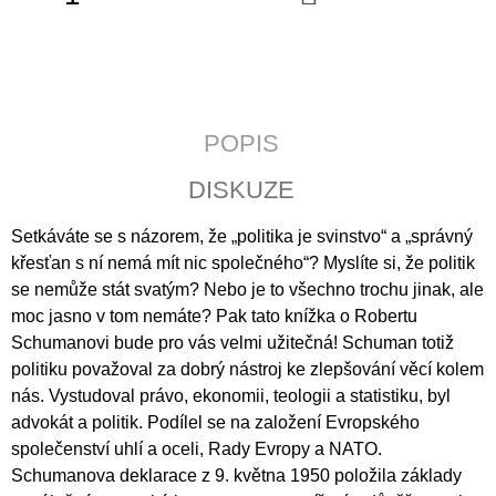
KOŠÍKU
J
E
M
E
JERUZALÉMSKÁ
POPIS
BIBLE
1
DISKUZE
430
Kč
Setkáváte se s názorem, že „politika je svinstvo“ a „správný
křesťan s ní nemá mít nic společného“? Myslíte si, že politik
se nemůže stát svatým? Nebo je to všechno trochu jinak, ale
moc jasno v tom nemáte? Pak tato knížka o Robertu
Schumanovi bude pro vás velmi užitečná! Schuman totiž
politiku považoval za dobrý nástroj ke zlepšování věcí kolem
nás. Vystudoval právo, ekonomii, teologii a statistiku, byl
advokát a politik. Podílel se na založení Evropského
společenství uhlí a oceli, Rady Evropy a NATO.
Schumanova deklarace z 9. května 1950 položila základy