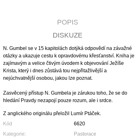
J
E
M
POPIS
E
DISKUZE
ČLOVĚK
A
DUŠE
N. Gumbel se v 15 kapitolách dotýká odpovědí na závažné
otázky a ukazuje cestu k opravdovému křesťanství. Kniha je
200
Kč
zajímavým a velice čtivým úvodem k objevování Ježíše
Krista, který i dnes zůstává tou nejpřitažlivější a
nejúchvatnější osobou, jakou lze poznat.
Zasvěcený přístup N. Gumbela je zárukou toho, že se do
hled
ání Pravdy nezapojí pouze rozum, ale i srdce.
Z anglického originálu přeložil Lumír Ptáček.
Kód
6620
Kategorie
:
Pastorace